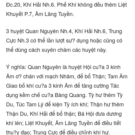
Đc.20, Khí Hải Nh.6. Phế Khí không đều thêm Liệt
Khuyết P.7, Âm Lăng Tuyền.
3 huyệt Quan Nguyên Nh.4, Khí Hải Nh.6, Trung
Cực Nh.3 có thể lần lượt sư? dụng hoặc cũng có
thể dùng cách xuyên châm các huyệt này.
Ý nghĩa: Quan Nguyên là huyệt Hội cu?a 3 kinh
Âm ơ? chân với mạch Nhâm, để bổ Thận; Tam Âm
Giao bổ khí cu?a 3 kinh Âm để tăng cường Tác
dụng kềm chế cu?a Bàng Quang. Tỳ hư thêm Tỳ
Du, Túc Tam Lý để kiện Tỳ ích khí; Thận hư thêm
Thận Du, Khí Hải để bổ thận; Bá Hội đưa dương
khí lên; Liệt Khuyết, Âm Lăng Tuyền để điều tiết
thu?y đạo; Trung Cực để điều chỉnh khí hư.