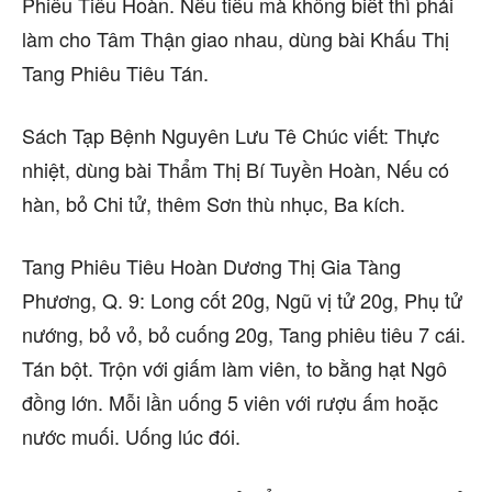
Phiêu Tiêu Hoàn. Nếu tiểu mà không biết thì phải
làm cho Tâm Thận giao nhau, dùng bài Khấu Thị
Tang Phiêu Tiêu Tán.
Sách Tạp Bệnh Nguyên Lưu Tê Chúc viết: Thực
nhiệt, dùng bài Thẩm Thị Bí Tuyền Hoàn, Nếu có
hàn, bỏ Chi tử, thêm Sơn thù nhục, Ba kích.
Tang Phiêu Tiêu Hoàn Dương Thị Gia Tàng
Phương, Q. 9: Long cốt 20g, Ngũ vị tử 20g, Phụ tử
nướng, bỏ vỏ, bỏ cuống 20g, Tang phiêu tiêu 7 cái.
Tán bột. Trộn với giấm làm viên, to bằng hạt Ngô
đồng lớn. Mỗi lần uống 5 viên với rượu ấm hoặc
nước muối. Uống lúc đói.