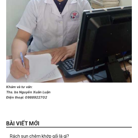
Khám và tư vấn
:
Ths. bs Nguyễn Xuân Luận
Điện thoại:
0988922702
BÀI VIẾT MỚI
Rách sụn chêm khớp gối là gì?