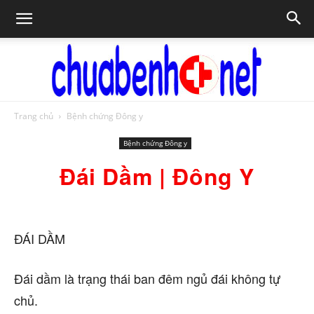
Trang chủ
Bệnh chứng Đông y
Chữa
Bệnh chứng Đông y
Đái Dầm | Đông Y
bệnh
ĐÁI DẦM
NET
Đái dầm là trạng thái ban đêm ngủ đái không tự
chủ.