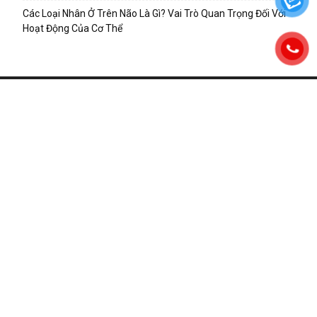
Các Loại Nhân Ở Trên Não Là Gì? Vai Trò Quan Trọng Đối Với
Hoạt Động Của Cơ Thể
Thạc sĩ. Bác sĩ. Nguyễn Xuân Luận - Phòng khám
Đông y Thiên Đức tại La Khê, Hà Đông, Hà Nội.
Điện thoại: 0988922702