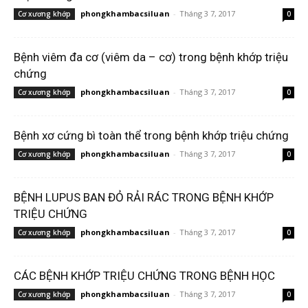
phongkhambacsiluan
-
Tháng 3 7, 2017
Cơ xương khớp
0
Bệnh viêm đa cơ (viêm da – cơ) trong bệnh khớp triệu
chứng
phongkhambacsiluan
-
Tháng 3 7, 2017
Cơ xương khớp
0
Bệnh xơ cứng bì toàn thể trong bệnh khớp triệu chứng
phongkhambacsiluan
-
Tháng 3 7, 2017
Cơ xương khớp
0
BỆNH LUPUS BAN ĐỎ RẢI RÁC TRONG BỆNH KHỚP
TRIỆU CHỨNG
phongkhambacsiluan
-
Tháng 3 7, 2017
Cơ xương khớp
0
CÁC BỆNH KHỚP TRIỆU CHỨNG TRONG BỆNH HỌC
phongkhambacsiluan
-
Tháng 3 7, 2017
Cơ xương khớp
0