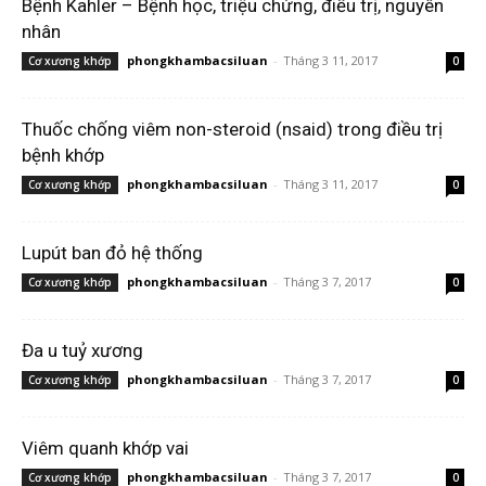
Bệnh Kahler – Bệnh học, triệu chứng, điều trị, nguyên
nhân
phongkhambacsiluan
-
Tháng 3 11, 2017
Cơ xương khớp
0
Thuốc chống viêm non-steroid (nsaid) trong điều trị
bệnh khớp
phongkhambacsiluan
-
Tháng 3 11, 2017
Cơ xương khớp
0
Lupút ban đỏ hệ thống
phongkhambacsiluan
-
Tháng 3 7, 2017
Cơ xương khớp
0
Đa u tuỷ xương
phongkhambacsiluan
-
Tháng 3 7, 2017
Cơ xương khớp
0
Viêm quanh khớp vai
phongkhambacsiluan
-
Tháng 3 7, 2017
Cơ xương khớp
0