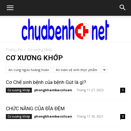
Trang chủ
Cơ xương khớp
Chữa
CƠ XƯƠNG KHỚP
An cung ngưu hoàng hoàn
An toàn vệ sinh thực phẩm
bệnh
Cơ Chế sinh bệnh của bệnh Gút là gì?
phongkhambacsiluan
-
Tháng 11 27, 2025
Cơ xương khớp
0
NET
CHỨC NĂNG CỦA ĐĨA ĐỆM
phongkhambacsiluan
-
Tháng 11 18, 2021
Cơ xương khớp
0