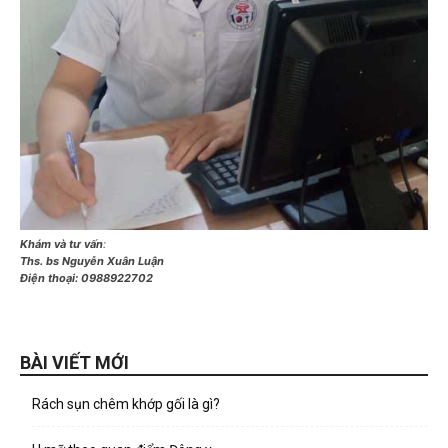
Khám và tư vấn
:
Ths. bs Nguyễn Xuân Luận
Điện thoại:
0988922702
BÀI VIẾT MỚI
Rách sụn chêm khớp gối là gì?