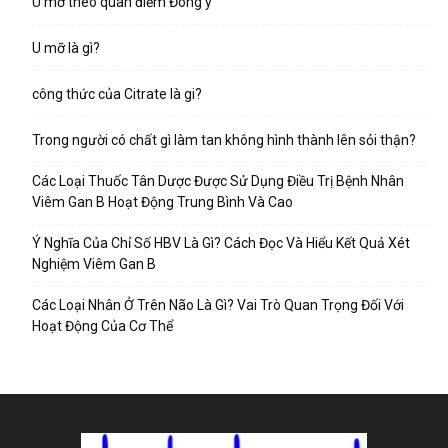
U mỡ theo quan điểm Đông y
U mỡ là gì?
công thức của Citrate là gi?
Trong người có chất gì làm tan không hình thành lên sỏi thận?
Các Loại Thuốc Tân Dược Được Sử Dụng Điều Trị Bệnh Nhân
Viêm Gan B Hoạt Động Trung Bình Và Cao
Ý Nghĩa Của Chỉ Số HBV Là Gì? Cách Đọc Và Hiểu Kết Quả Xét
Nghiệm Viêm Gan B
Các Loại Nhân Ở Trên Não Là Gì? Vai Trò Quan Trọng Đối Với
Hoạt Động Của Cơ Thể