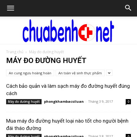
Trang chủ
Máy đo đường huyết
Chữa
MÁY ĐO ĐƯỜNG HUYẾT
An cung ngưu hoàng hoàn
An toàn vệ sinh thực phẩm
bệnh
Cách bảo quản và làm sạch máy đo đường huyết đúng
cách
phongkhambacsiluan
-
Tháng 3 9, 2017
Máy đo đường huyết
0
NET
Mua máy đo đường huyết loại nào tốt cho người bệnh
đái tháo đường
phongkhambacsiluan
-
Tháng 3 8, 2017
Máy đo đường huyết
0