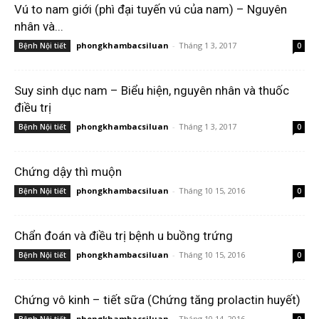
Vú to nam giới (phì đại tuyến vú của nam) – Nguyên
nhân và...
phongkhambacsiluan
-
Tháng 1 3, 2017
Bệnh Nội tiết
0
Suy sinh dục nam – Biểu hiện, nguyên nhân và thuốc
điều trị
phongkhambacsiluan
-
Tháng 1 3, 2017
Bệnh Nội tiết
0
Chứng dậy thì muộn
phongkhambacsiluan
-
Tháng 10 15, 2016
Bệnh Nội tiết
0
Chẩn đoán và điều trị bệnh u buồng trứng
phongkhambacsiluan
-
Tháng 10 15, 2016
Bệnh Nội tiết
0
Chứng vô kinh – tiết sữa (Chứng tăng prolactin huyết)
phongkhambacsiluan
-
Tháng 10 14, 2016