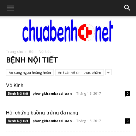
Trang chủ
Bệnh Nội tiết
Chữa
BỆNH NỘI TIẾT
An cung ngưu hoàng hoàn
An toàn vệ sinh thực phẩm
bệnh
Vô Kinh
phongkhambacsiluan
-
Tháng 1 3, 2017
Bệnh Nội tiết
0
NET
Hội chứng buồng trứng đa nang
phongkhambacsiluan
-
Tháng 1 3, 2017
Bệnh Nội tiết
0