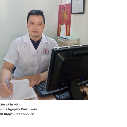
ám và tư vấn
:
s. bs Nguyễn Xuân Luận
ện thoại:
0988922702