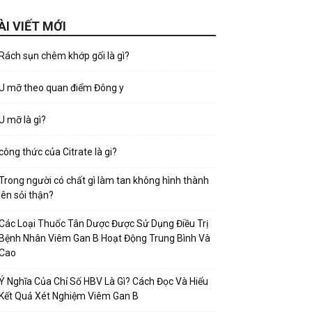
ÀI VIẾT MỚI
Rách sụn chêm khớp gối là gì?
U mỡ theo quan điểm Đông y
U mỡ là gì?
công thức của Citrate là gi?
Trong người có chất gì làm tan không hình thành
lên sỏi thận?
Các Loại Thuốc Tân Dược Được Sử Dụng Điều Trị
Bệnh Nhân Viêm Gan B Hoạt Động Trung Bình Và
Cao
Ý Nghĩa Của Chỉ Số HBV Là Gì? Cách Đọc Và Hiểu
Kết Quả Xét Nghiệm Viêm Gan B