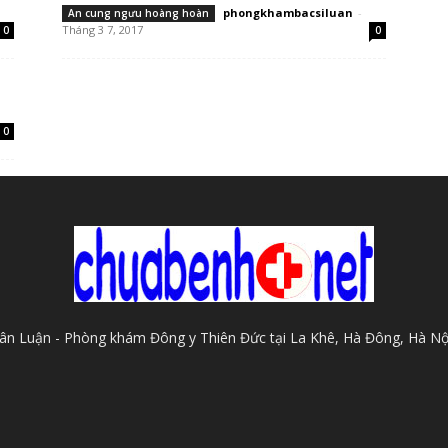
phongkhambacsiluan
-
An cung ngưu hoàng hoàn
Tháng 3 7, 2017
0
0
0
Xuân Luận - Phòng khám Đông y Thiên Đức tại La Khê, Hà Đông, Hà Nộ