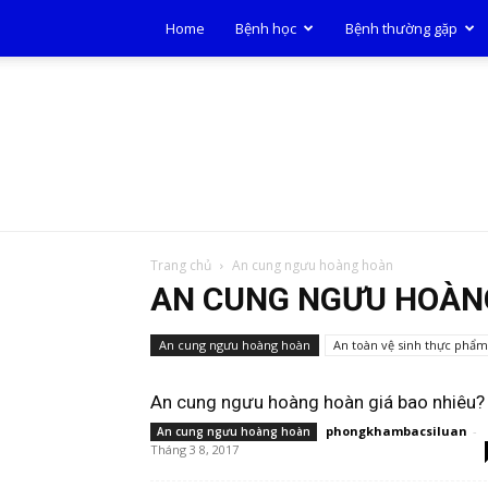
Home
Bệnh học
Bệnh thường gặp
Trang chủ
An cung ngưu hoàng hoàn
AN CUNG NGƯU HOÀN
An cung ngưu hoàng hoàn
An toàn vệ sinh thực phẩm
An cung ngưu hoàng hoàn giá bao nhiêu?
phongkhambacsiluan
-
An cung ngưu hoàng hoàn
Tháng 3 8, 2017