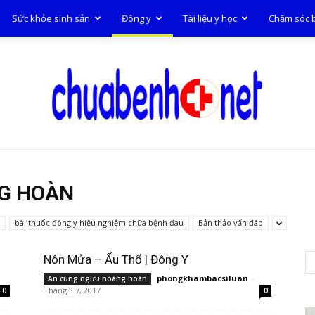
Sức khỏe sinh sản
Đông y
Tài liệu y học
Chăm sóc 
Chữa
G HOÀN
bài thuốc đông y hiệu nghiệm chữa bệnh đau
Bản thảo vấn đáp
Nôn Mửa – Ẩu Thổ | Đông Y
phongkhambacsiluan
-
An cung ngưu hoàng hoàn
bệnh
Tháng 3 7, 2017
0
0