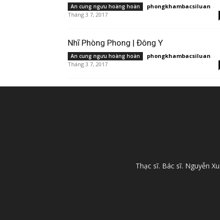
phongkhambacsiluan
-
An cung ngưu hoàng hoàn
Tháng 3 7, 2017
Nhĩ Phòng Phong | Đông Y
phongkhambacsiluan
-
An cung ngưu hoàng hoàn
Tháng 3 7, 2017
Thạc sĩ. Bác sĩ. Nguyễn 