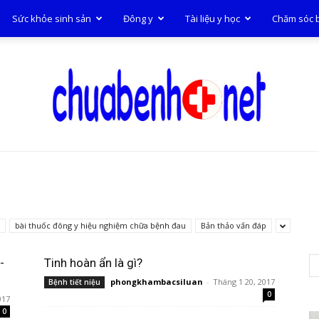
Sức khỏe sinh sản
Đông y
Tài liệu y học
Chăm sóc 
Chữa
bài thuốc đông y hiệu nghiệm chữa bệnh đau
Bản thảo vấn đáp
-
Tinh hoàn ẩn là gì?
phongkhambacsiluan
-
Tháng 1 20, 2017
Bệnh tiết niệu
bệnh
0
017
0