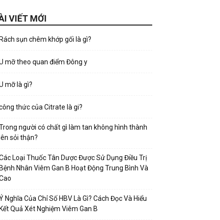
ÀI VIẾT MỚI
Rách sụn chêm khớp gối là gì?
U mỡ theo quan điểm Đông y
U mỡ là gì?
công thức của Citrate là gi?
Trong người có chất gì làm tan không hình thành
lên sỏi thận?
Các Loại Thuốc Tân Dược Được Sử Dụng Điều Trị
Bệnh Nhân Viêm Gan B Hoạt Động Trung Bình Và
Cao
Ý Nghĩa Của Chỉ Số HBV Là Gì? Cách Đọc Và Hiểu
Kết Quả Xét Nghiệm Viêm Gan B