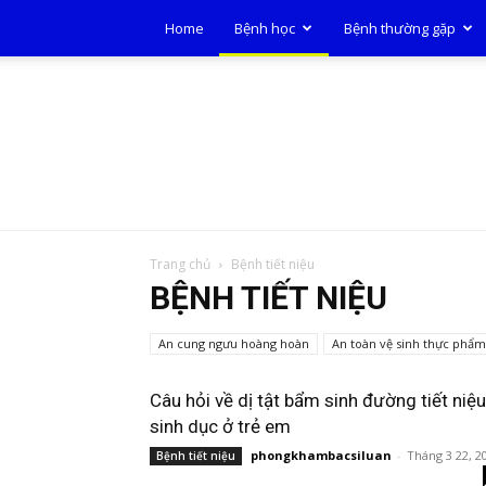
Home
Bệnh học
Bệnh thường gặp
Trang chủ
Bệnh tiết niệu
BỆNH TIẾT NIỆU
An cung ngưu hoàng hoàn
An toàn vệ sinh thực phẩm
Câu hỏi về dị tật bẩm sinh đường tiết niệu
sinh dục ở trẻ em
phongkhambacsiluan
-
Tháng 3 22, 2
Bệnh tiết niệu