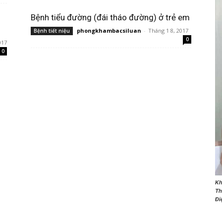
Bệnh tiểu đường (đái tháo đường) ở trẻ em
phongkhambacsiluan
-
Tháng 1 8, 2017
Bệnh tiết niệu
0
017
0
NET
Kh
Th
Đi