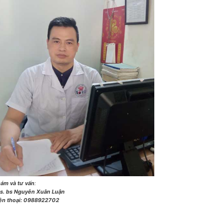
ám và tư vấn
:
s. bs Nguyễn Xuân Luận
ện thoại:
0988922702