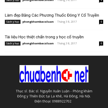
Sách y học
2
Làm đẹp Bằng Các Phương Thuốc Đông Y Cổ Truyền
phongkhambacsiluan
-
Tháng 3 8, 2017
Sách y học
0
Tài liệu Học thiệt chẩn trong y học cổ truyền
phongkhambacsiluan
-
Tháng 3 8, 2017
Sách y học
0
Thạc sĩ. Bác sĩ. Nguyễn Xuân Luận - Phòng khám
Đông y Thiên Đức tại La Khê, Hà Đông, Hà Nội.
Điện thoại: 0988922702