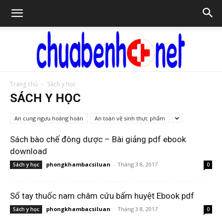
Trang chủ
Sách y học
Chữa
SÁCH Y HỌC
An cung ngưu hoàng hoàn
An toàn vệ sinh thực phẩm
bệnh
Sách bào chế đông dược – Bài giảng pdf ebook
download
phongkhambacsiluan
-
Tháng 3 8, 2017
Sách y học
0
NET
Sổ tay thuốc nam châm cứu bấm huyệt Ebook pdf
phongkhambacsiluan
-
Tháng 3 8, 2017
Sách y học
0