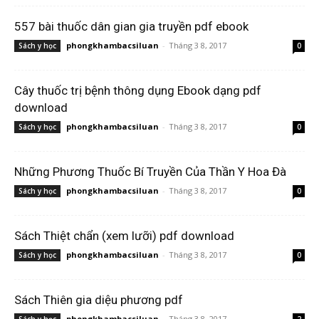
557 bài thuốc dân gian gia truyền pdf ebook
phongkhambacsiluan
-
Tháng 3 8, 2017
Sách y học
0
Cây thuốc trị bệnh thông dụng Ebook dạng pdf
download
phongkhambacsiluan
-
Tháng 3 8, 2017
Sách y học
0
Những Phương Thuốc Bí Truyền Của Thần Y Hoa Đà
phongkhambacsiluan
-
Tháng 3 8, 2017
Sách y học
0
Sách Thiệt chẩn (xem lưỡi) pdf download
phongkhambacsiluan
-
Tháng 3 8, 2017
Sách y học
0
Sách Thiên gia diệu phương pdf
phongkhambacsiluan
-
Tháng 3 8, 2017