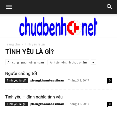
Trang chủ
Tình yêu là gì?
Chữa
TÌNH YÊU LÀ GÌ?
An cung ngưu hoàng hoàn
An toàn vệ sinh thực phẩm
bệnh
Người chồng tốt
phongkhambacsiluan
-
Tháng 3 8, 2017
Tình yêu là gì?
0
NET
Tình yêu – định nghĩa tình yêu
phongkhambacsiluan
-
Tháng 3 8, 2017
Tình yêu là gì?
0