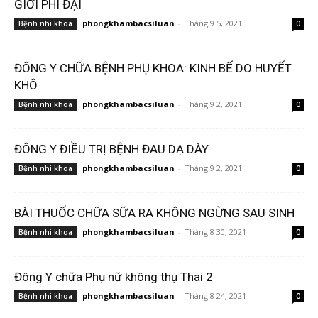
GIỚI PHÌ ĐẠI
phongkhambacsiluan
-
Tháng 9 5, 2021
Bệnh nhi khoa
0
ĐÔNG Y CHỮA BỆNH PHỤ KHOA: KINH BẾ DO HUYẾT
KHÔ
phongkhambacsiluan
-
Tháng 9 2, 2021
Bệnh nhi khoa
0
ĐÔNG Y ĐIỀU TRỊ BỆNH ĐAU DẠ DÀY
phongkhambacsiluan
-
Tháng 9 2, 2021
Bệnh nhi khoa
0
BÀI THUỐC CHỮA SỮA RA KHÔNG NGỪNG SAU SINH
phongkhambacsiluan
-
Tháng 8 30, 2021
Bệnh nhi khoa
0
Đông Y chữa Phụ nữ không thụ Thai 2
phongkhambacsiluan
-
Tháng 8 24, 2021
Bệnh nhi khoa
0