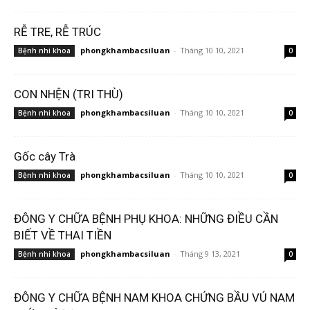
RỄ TRE, RỄ TRÚC
phongkhambacsiluan
-
Tháng 10 10, 2021
Bệnh nhi khoa
0
CON NHỆN (TRI THÙ)
phongkhambacsiluan
-
Tháng 10 10, 2021
Bệnh nhi khoa
0
Gốc cây Trà
phongkhambacsiluan
-
Tháng 10 10, 2021
Bệnh nhi khoa
0
ĐÔNG Y CHỮA BỆNH PHỤ KHOA: NHỮNG ĐIỀU CẦN
BIẾT VỀ THAI TIỀN
phongkhambacsiluan
-
Tháng 9 13, 2021
Bệnh nhi khoa
0
ĐÔNG Y CHỮA BỆNH NAM KHOA CHỨNG BẦU VÚ NAM