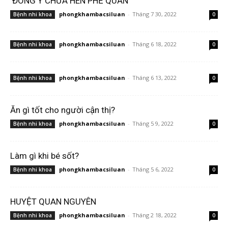
ĐÔNG Y CHỮA HEN PHẾ QUẢN
phongkhambacsiluan
-
Tháng 7 30, 2022
Bệnh nhi khoa
0
phongkhambacsiluan
-
Tháng 6 18, 2022
Bệnh nhi khoa
0
phongkhambacsiluan
-
Tháng 6 13, 2022
Bệnh nhi khoa
0
Ăn gì tốt cho người cận thị?
phongkhambacsiluan
-
Tháng 5 9, 2022
Bệnh nhi khoa
0
Làm gì khi bé sốt?
phongkhambacsiluan
-
Tháng 5 6, 2022
Bệnh nhi khoa
0
HUYỆT QUAN NGUYÊN
phongkhambacsiluan
-
Tháng 2 18, 2022
Bệnh nhi khoa
0