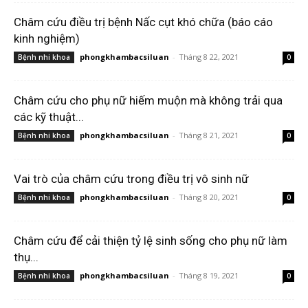
Châm cứu điều trị bệnh Nấc cụt khó chữa (báo cáo
kinh nghiệm)
phongkhambacsiluan
-
Tháng 8 22, 2021
Bệnh nhi khoa
0
Châm cứu cho phụ nữ hiếm muộn mà không trải qua
các kỹ thuật...
phongkhambacsiluan
-
Tháng 8 21, 2021
Bệnh nhi khoa
0
Vai trò của châm cứu trong điều trị vô sinh nữ
phongkhambacsiluan
-
Tháng 8 20, 2021
Bệnh nhi khoa
0
Châm cứu để cải thiện tỷ lệ sinh sống cho phụ nữ làm
thụ...
phongkhambacsiluan
-
Tháng 8 19, 2021
Bệnh nhi khoa
0