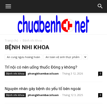
Trang chủ
Bệnh nhi khoa
Chữa
BỆNH NHI KHOA
An cung ngưu hoàng hoàn
An toàn vệ sinh thực phẩm
bệnh
Trĩ nội có nên uống thuốc Đông y không?
phongkhambacsiluan
-
Tháng 3 12, 2026
Bệnh nhi khoa
0
NET
Nguyên nhân gây bệnh do yếu tố bên ngoài
phongkhambacsiluan
-
Tháng 12 3, 2025
Bệnh nhi khoa
0