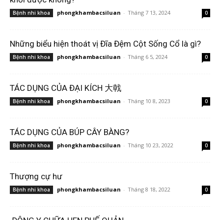
phongkhambacsiluan
-
Tháng 7 13, 2024
Bệnh nhi khoa
0
Những biểu hiện thoát vị Đĩa Đệm Cột Sống Cổ là gì?
phongkhambacsiluan
-
Tháng 6 5, 2024
Bệnh nhi khoa
0
TÁC DỤNG CỦA ĐẠI KÍCH 大戟
phongkhambacsiluan
-
Tháng 10 8, 2023
Bệnh nhi khoa
0
TÁC DỤNG CỦA BÚP CÂY BÀNG?
phongkhambacsiluan
-
Tháng 10 23, 2022
Bệnh nhi khoa
0
Thượng cự hư
phongkhambacsiluan
-
Tháng 8 18, 2022
Bệnh nhi khoa
0