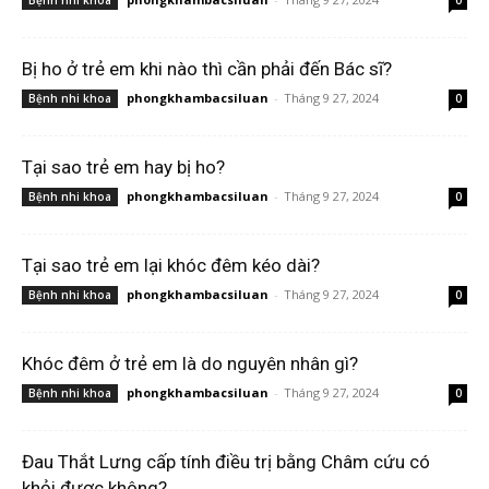
Bệnh nhi khoa
0
Bị ho ở trẻ em khi nào thì cần phải đến Bác sĩ?
phongkhambacsiluan
-
Tháng 9 27, 2024
Bệnh nhi khoa
0
Tại sao trẻ em hay bị ho?
phongkhambacsiluan
-
Tháng 9 27, 2024
Bệnh nhi khoa
0
Tại sao trẻ em lại khóc đêm kéo dài?
phongkhambacsiluan
-
Tháng 9 27, 2024
Bệnh nhi khoa
0
Khóc đêm ở trẻ em là do nguyên nhân gì?
phongkhambacsiluan
-
Tháng 9 27, 2024
Bệnh nhi khoa
0
Đau Thắt Lưng cấp tính điều trị bằng Châm cứu có
khỏi được không?