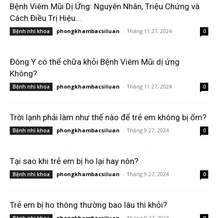
Bệnh Viêm Mũi Dị Ứng: Nguyên Nhân, Triệu Chứng và
Cách Điều Trị Hiệu...
phongkhambacsiluan
-
Tháng 11 27, 2024
Bệnh nhi khoa
0
Đông Y có thể chữa khỏi Bệnh Viêm Mũi dị ứng
Không?
phongkhambacsiluan
-
Tháng 11 27, 2024
Bệnh nhi khoa
0
Trời lạnh phải làm như thế nào để trẻ em không bị ốm?
phongkhambacsiluan
-
Tháng 9 27, 2024
Bệnh nhi khoa
0
Tại sao khi trẻ em bị ho lại hay nôn?
phongkhambacsiluan
-
Tháng 9 27, 2024
Bệnh nhi khoa
0
Trẻ em bị ho thông thường bao lâu thì khỏi?
phongkhambacsiluan
-
Tháng 9 27, 2024