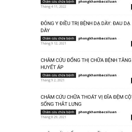
phongkhambacsiluan
-
Châm cứu chữa bệnh
Tháng 4 11, 2022
ĐÔNG Y ĐIỀU TRỊ BỆNH DẠ DÀY: ĐAU DẠ
DÀY
phongkhambacsiluan
-
Châm cứu chữa bệnh
Tháng 9 12, 2021
CHÂM CỨU ĐỔNG THỊ CHỮA BỆNH TĂNG
HUYẾT ÁP
phongkhambacsiluan
-
Châm cứu chữa bệnh
Tháng 9 2, 2021
CHÂM CỨU CHỮA THOÁT VỊ ĐĨA ĐỆM CỘ
SỐNG THẮT LƯNG
phongkhambacsiluan
-
Châm cứu chữa bệnh
Tháng 8 29, 2021