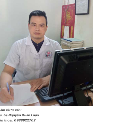
ám và tư vấn
:
s. bs Nguyễn Xuân Luận
ện thoại:
0988922702