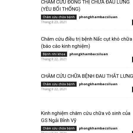
CHÂM CỨU ĐỔNG THỊ CHỮA ĐAU LƯNG
(YÊU BỐI THỐNG)
phongkhambacsiluan
-
Châm cứu chữa bệnh
Tháng 8 23, 2021
Châm cứu điều trị bệnh Nấc cụt khó chữa
(báo cáo kinh nghiệm)
phongkhambacsiluan
-
Bệnh nhi khoa
Tháng 8 22, 2021
CHÂM CỨU CHỮA BỆNH ĐAU THẮT LƯN
phongkhambacsiluan
-
Châm cứu chữa bệnh
Tháng 8 22, 2021
Kinh nghiệm châm cứu chữa vô sinh của
GS Ngải Bỉnh Vỹ
phongkhambacsiluan
-
Châm cứu chữa bệnh