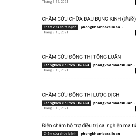
Tháng 8 16, 2021
CHÂM CỨU CHỮA ĐAU BỤNG KINH (痛经)
phongkhambacsiluan
-
Châm cứu chữa bệnh
Tháng 8 16, 2021
CHÂM CỨU ĐỔNG THỊ TỔNG LUẬN
phongkhambacsiluan
-
Các nghiên cứu trên Thế Giới
Tháng 8 16, 2021
CHÂM CỨU ĐỔNG THỊ LƯỢC DỊCH
phongkhambacsiluan
-
Các nghiên cứu trên Thế Giới
Tháng 8 16, 2021
Điện châm hỗ trợ điều trị cai nghiện ma t
phongkhambacsiluan
-
Châm cứu chữa bệnh