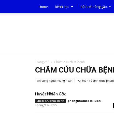
Home
Bệnh học
Bệnh thường gặp
Trang chủ
Châm cứu chữa bệnh
CHÂM CỨU CHỮA BỆN
An cung ngưu hoàng hoàn
An toàn vệ sinh thực phẩm
Huyệt Nhiên Cốc
phongkhambacsiluan
-
Châm cứu chữa bệnh
Tháng 9 22, 2022