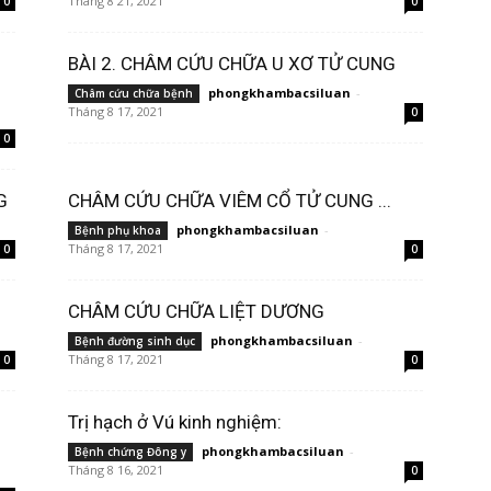
Tháng 8 21, 2021
0
0
BÀI 2. CHÂM CỨU CHỮA U XƠ TỬ CUNG
phongkhambacsiluan
-
Châm cứu chữa bệnh
Tháng 8 17, 2021
0
0
G
CHÂM CỨU CHỮA VIÊM CỔ TỬ CUNG ...
phongkhambacsiluan
-
Bệnh phụ khoa
Tháng 8 17, 2021
0
0
CHÂM CỨU CHỮA LIỆT DƯƠNG
phongkhambacsiluan
-
Bệnh đường sinh dục
Tháng 8 17, 2021
0
0
Trị hạch ở Vú kinh nghiệm:
phongkhambacsiluan
-
Bệnh chứng Đông y
Tháng 8 16, 2021
0