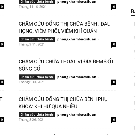
phongkhambacsiluan
-
Châm cứu chữa bệnh
Tháng 11 16, 2021
0
0
B
CHÂM CỨU ĐỔNG THỊ CHỮA BỆNH : ĐAU
HỌNG, VIÊM PHỔI, VIÊM KHÍ QUẢN
phongkhambacsiluan
-
Châm cứu chữa bệnh
Tháng 9 11, 2021
0
0
CHÂM CỨU CHỮA THOÁT VỊ ĐĨA ĐÊM ĐỐT
SỐNG CỔ
phongkhambacsiluan
-
Châm cứu chữa bệnh
Tháng 8 30, 2021
0
0
T
CHÂM CỨU ĐỔNG THỊ CHỮA BÊNH PHỤ
KHOA: KHÍ HƯ QUÁ NHIỀU
phongkhambacsiluan
-
Châm cứu chữa bệnh
Tháng 8 26, 2021
0
0