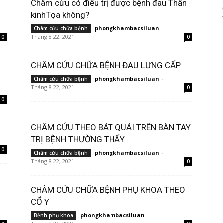
Châm cứu có điều trị được bệnh đau Thần
kinhTọa không?
phongkhambacsiluan
-
Châm cứu chữa bệnh
Tháng 8 22, 2021
0
0
CHÂM CỨU CHỮA BỆNH ĐAU LƯNG CẤP
phongkhambacsiluan
-
Châm cứu chữa bệnh
Tháng 8 22, 2021
0
0
G
CHÂM CỨU THEO BÁT QUÁI TRÊN BÀN TAY
TRỊ BỆNH THƯỜNG THẤY
0
phongkhambacsiluan
-
Châm cứu chữa bệnh
Tháng 8 22, 2021
0
CHÂM CỨU CHỮA BỆNH PHỤ KHOA THEO
CỔ Y
phongkhambacsiluan
-
Bệnh phụ khoa