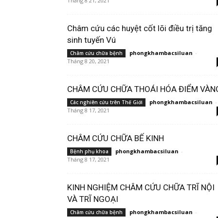
Tháng 8 21, 2021
Châm cứu các huyệt cốt lõi điều trị tăng
sinh tuyến Vú
phongkhambacsiluan
-
Châm cứu chữa bệnh
Tháng 8 20, 2021
CHÂM CỨU CHỮA THOÁI HÓA ĐIỂM VÀN
phongkhambacsiluan
-
Các nghiên cứu trên Thế Giới
Tháng 8 17, 2021
CHÂM CỨU CHỮA BẾ KINH
phongkhambacsiluan
-
Bệnh phụ khoa
Tháng 8 17, 2021
KINH NGHIỆM CHÂM CỨU CHỮA TRĨ NỘI
VÀ TRĨ NGOẠI
phongkhambacsiluan
-
Châm cứu chữa bệnh