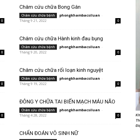
Châm cứu chữa Bong Gân
phongkhambacsiluan
-
Châm cứu chữa bệnh
Tháng 9 21, 2022
0
0
Châm cứu chữa Hành kinh đau bụng
NET
phongkhambacsiluan
-
Châm cứu chữa bệnh
Tháng 9 20, 2022
0
0
Châm cứu chữa rối loạn kinh nguyệt
phongkhambacsiluan
-
Châm cứu chữa bệnh
Tháng 9 19, 2022
0
0
ĐÔNG Y CHỮA TAI BIẾN MẠCH MÁU NÃO
phongkhambacsiluan
-
Châm cứu chữa bệnh
Kh
Tháng 4 28, 2022
0
0
Th
Đi
CHẨN ĐOÁN VÔ SINH NỮ