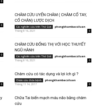
0
CHÂM CỨU UYỂN CHÂM ( CHÂM CỔ TAY,
CỔ CHÂN) LƯỢC DỊCH
0
phongkhambacsiluan
-
Các nghiên cứu trên Thế Giới
Tháng 8 16, 2021
0
CHÂM CỨU ĐỔNG THỊ VỚI HỌC THUYẾT
NGŨ HÀNH
0
phongkhambacsiluan
-
Các nghiên cứu trên Thế Giới
Tháng 8 16, 2021
0
Châm cứu có tác dụng và lợi ích gì ?
phongkhambacsiluan
-
Châm cứu chữa bệnh
Tháng 11 14, 2017
0
0
úy
Chữa Tai biến mạch máu não bằng châm
cứu