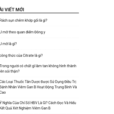
ÀI VIẾT MỚI
Rách sụn chêm khớp gối là gì?
U mỡ theo quan điểm Đông y
U mỡ là gì?
công thức của Citrate là gi?
Trong người có chất gì làm tan không hình thành
lên sỏi thận?
Các Loại Thuốc Tân Dược Được Sử Dụng Điều Trị
Bệnh Nhân Viêm Gan B Hoạt Động Trung Bình Và
Cao
Ý Nghĩa Của Chỉ Số HBV Là Gì? Cách Đọc Và Hiểu
Kết Quả Xét Nghiệm Viêm Gan B