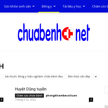
Sức khỏe sinh sản
Đông y
Tài liệu y học
Chăm sóc 
Chữa
H
bài thuốc đông y hiệu nghiệm chữa bệnh đau
Bản thảo vấn đáp
Huyệt Dũng tuyền
phongkhambacsiluan
-
Châm cứu chữa bệnh
bệnh
Tháng 9 22, 2022
0
0