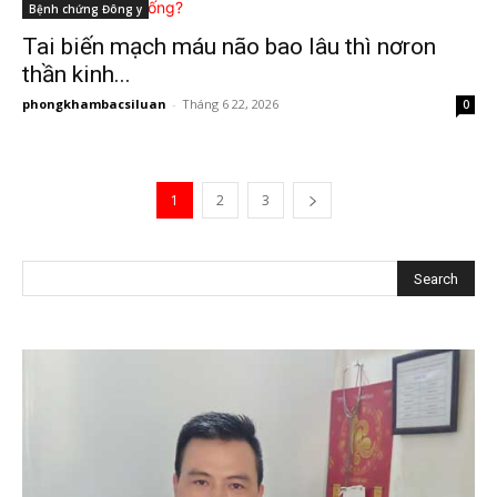
Bệnh chứng Đông y
Tai biến mạch máu não bao lâu thì nơron
thần kinh...
phongkhambacsiluan
-
Tháng 6 22, 2026
0
1
2
3