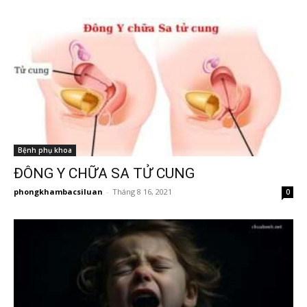
Bệnh phụ khoa
ĐÔNG Y CHỮA SA TỬ CUNG
phongkhambacsiluan
-
Tháng 8 16, 2021
0