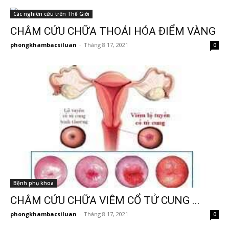
Các nghiên cứu trên Thế Giới
CHÂM CỨU CHỮA THOÁI HÓA ĐIỂM VÀNG
phongkhambacsiluan
-
Tháng 8 17, 2021
0
Bệnh phụ khoa
CHÂM CỨU CHỮA VIÊM CỔ TỬ CUNG ...
phongkhambacsiluan
-
Tháng 8 17, 2021
0