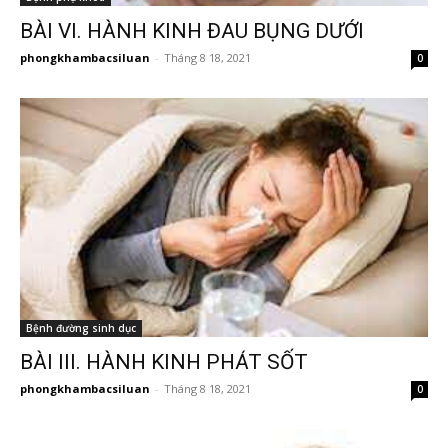
BÀI VI. HÀNH KINH ĐAU BỤNG DƯỚI
phongkhambacsiluan
-
Tháng 8 18, 2021
0
Bệnh đường sinh dục
BÀI III. HÀNH KINH PHÁT SỐT
phongkhambacsiluan
-
Tháng 8 18, 2021
0