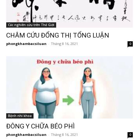
Các nghiên cứu trên Thế Giới
CHÂM CỨU ĐỔNG THỊ TỔNG LUẬN
phongkhambacsiluan
-
Tháng 8 16, 2021
0
Bệnh nhi khoa
ĐÔNG Y CHỮA BÉO PHÌ
phongkhambacsiluan
-
Tháng 8 16, 2021
0