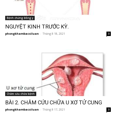
Bệnh chứng Đông y
NGUYỆT KINH TRƯỚC KỲ.
phongkhambacsiluan
-
Tháng 8 18, 2021
0
Châm cứu chữa bệnh
BÀI 2. CHÂM CỨU CHỮA U XƠ TỬ CUNG
phongkhambacsiluan
-
Tháng 8 17, 2021
0