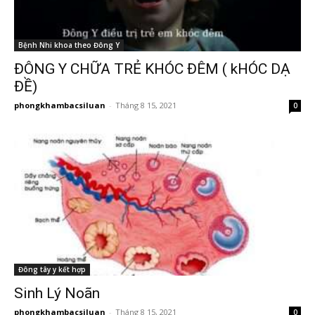
Bệnh Nhi khoa theo Đông Y
ĐÔNG Y CHỮA TRẺ KHÓC ĐÊM ( kHÓC DẠ
ĐỀ)
phongkhambacsiluan
-
Tháng 8 15, 2021
0
Đông tây y kết hợp
Sinh Lý Noãn
phongkhambacsiluan
-
Tháng 8 15, 2021
0