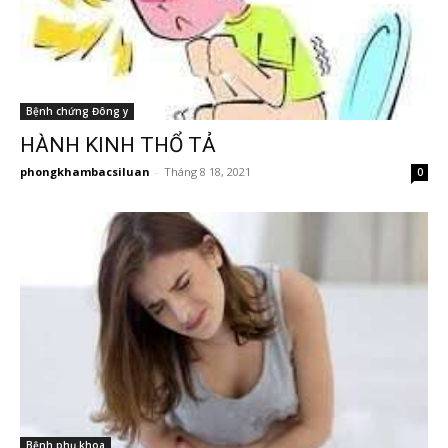
Bệnh chứng Đông y
HÀNH KINH THỔ TẢ
phongkhambacsiluan
-
Tháng 8 18, 2021
0
Bệnh phụ khoa