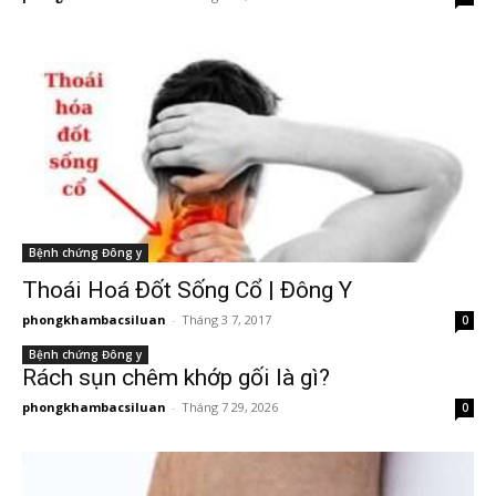
Bệnh chứng Đông y
Thoái Hoá Đốt Sống Cổ | Đông Y
phongkhambacsiluan
-
Tháng 3 7, 2017
0
Bệnh chứng Đông y
Rách sụn chêm khớp gối là gì?
phongkhambacsiluan
-
Tháng 7 29, 2026
0