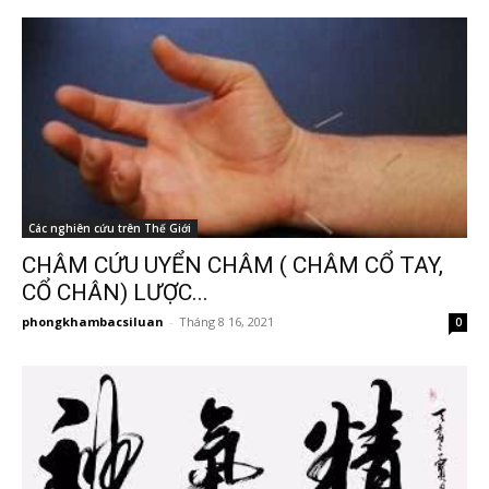
Các nghiên cứu trên Thế Giới
CHÂM CỨU UYỂN CHÂM ( CHÂM CỔ TAY,
CỔ CHÂN) LƯỢC...
phongkhambacsiluan
-
Tháng 8 16, 2021
0