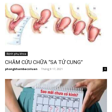
Bệnh phụ khoa
CHÂM CỨU CHỮA “SA TỬ CUNG”
phongkhambacsiluan
-
Tháng 8 17, 2021
0