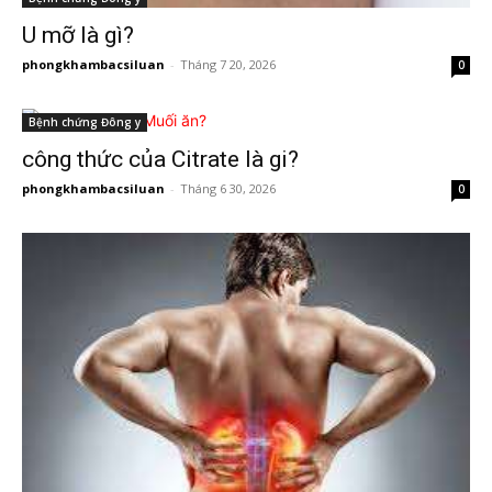
U mỡ là gì?
phongkhambacsiluan
-
Tháng 7 20, 2026
0
Bệnh chứng Đông y
công thức của Citrate là gi?
phongkhambacsiluan
-
Tháng 6 30, 2026
0