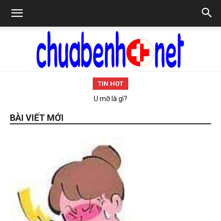
TIN HOT
Chữa
U mỡ là gì?
BÀI VIẾT MỚI
bệnh
NET