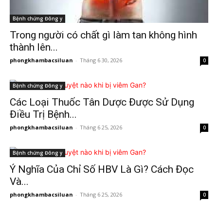
Bệnh chứng Đông y
Trong người có chất gì làm tan không hình
thành lên...
phongkhambacsiluan
-
Tháng 6 30, 2026
0
Bệnh chứng Đông y
Các Loại Thuốc Tân Dược Được Sử Dụng
Điều Trị Bệnh...
phongkhambacsiluan
-
Tháng 6 25, 2026
0
Bệnh chứng Đông y
Ý Nghĩa Của Chỉ Số HBV Là Gì? Cách Đọc
Và...
phongkhambacsiluan
-
Tháng 6 25, 2026
0