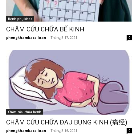
Bệnh phụ khoa
CHÂM CỨU CHỮA BẾ KINH
phongkhambacsiluan
-
Tháng 8 17, 2021
0
Châm cứu chữa bệnh
CHÂM CỨU CHỮA ĐAU BỤNG KINH (痛经)
phongkhambacsiluan
-
Tháng 8 16, 2021
0