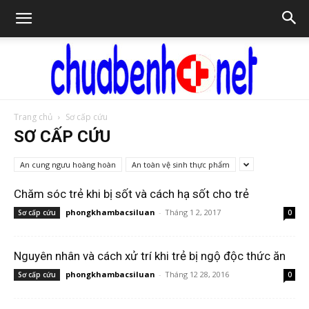
Trang chủ
Sơ cấp cứu
Chữa
SƠ CẤP CỨU
An cung ngưu hoàng hoàn
An toàn vệ sinh thực phẩm
bệnh
Chăm sóc trẻ khi bị sốt và cách hạ sốt cho trẻ
phongkhambacsiluan
-
Tháng 1 2, 2017
Sơ cấp cứu
0
NET
Nguyên nhân và cách xử trí khi trẻ bị ngộ độc thức ăn
phongkhambacsiluan
-
Tháng 12 28, 2016
Sơ cấp cứu
0