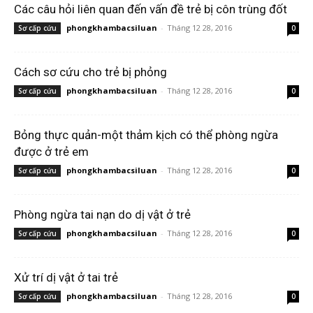
Các câu hỏi liên quan đến vấn đề trẻ bị côn trùng đốt
phongkhambacsiluan
-
Tháng 12 28, 2016
Sơ cấp cứu
0
Cách sơ cứu cho trẻ bị phỏng
phongkhambacsiluan
-
Tháng 12 28, 2016
Sơ cấp cứu
0
Bỏng thực quản-một thảm kịch có thể phòng ngừa
được ở trẻ em
phongkhambacsiluan
-
Tháng 12 28, 2016
Sơ cấp cứu
0
Phòng ngừa tai nạn do dị vật ở trẻ
phongkhambacsiluan
-
Tháng 12 28, 2016
Sơ cấp cứu
0
Xử trí dị vật ở tai trẻ
phongkhambacsiluan
-
Tháng 12 28, 2016
Sơ cấp cứu
0