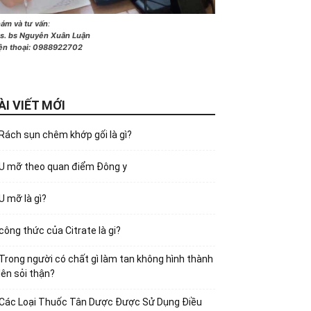
ám và tư vấn
:
s. bs Nguyễn Xuân Luận
ện thoại:
0988922702
ÀI VIẾT MỚI
Rách sụn chêm khớp gối là gì?
U mỡ theo quan điểm Đông y
U mỡ là gì?
công thức của Citrate là gi?
Trong người có chất gì làm tan không hình thành
lên sỏi thận?
Các Loại Thuốc Tân Dược Được Sử Dụng Điều