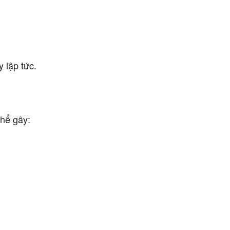
 lập tức.
thể gây: