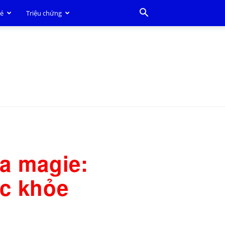
bé
Triệu chứng
ừa magie:
c khỏe