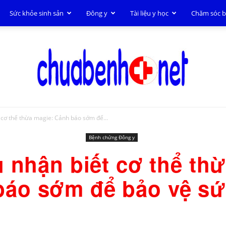
Sức khỏe sinh sản
Đông y
Tài liệu y học
Chăm sóc 
 cơ thể thừa magie: Cảnh báo sớm để...
Chữa
Bệnh chứng Đông y
 nhận biết cơ thể th
báo sớm để bảo vệ sứ
bệnh