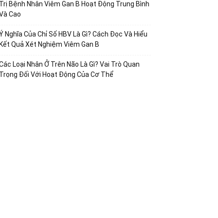
Trị Bệnh Nhân Viêm Gan B Hoạt Động Trung Bình
Và Cao
Ý Nghĩa Của Chỉ Số HBV Là Gì? Cách Đọc Và Hiểu
Kết Quả Xét Nghiệm Viêm Gan B
Các Loại Nhân Ở Trên Não Là Gì? Vai Trò Quan
Trọng Đối Với Hoạt Động Của Cơ Thể