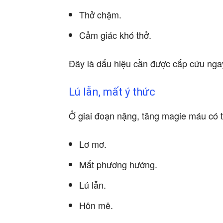
Thở chậm.
Cảm giác khó thở.
Đây là dấu hiệu cần được cấp cứu ngay
Lú lẫn, mất ý thức
Ở giai đoạn nặng, tăng magie máu có 
Lơ mơ.
Mất phương hướng.
Lú lẫn.
Hôn mê.