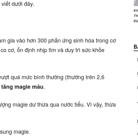
viết dưới đây.
Kh
Th
Đi
ham gia vào hơn 300 phản ứng sinh hóa trong cơ
B
co cơ, ổn định nhịp tim và duy trì sức khỏe
vượt quá mức bình thường (thường trên 2,6
g
.
tăng magie máu
ượng magie dư thừa qua nước tiểu. Vì vậy, thừa
sung magie.