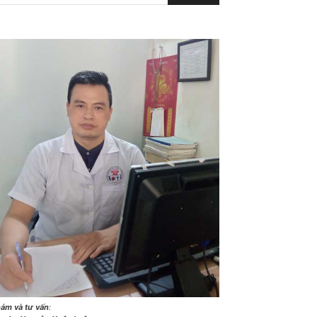
ám và tư vấn
: