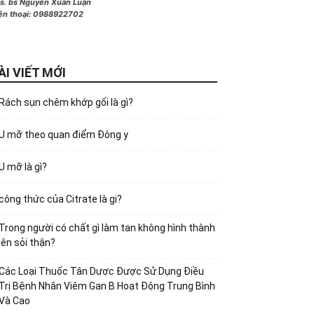
s. bs Nguyễn Xuân Luận
ện thoại:
0988922702
ÀI VIẾT MỚI
Rách sụn chêm khớp gối là gì?
U mỡ theo quan điểm Đông y
U mỡ là gì?
công thức của Citrate là gi?
Trong người có chất gì làm tan không hình thành
lên sỏi thận?
Các Loại Thuốc Tân Dược Được Sử Dụng Điều
Trị Bệnh Nhân Viêm Gan B Hoạt Động Trung Bình
Và Cao