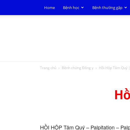
Home
Bệnh học
Bệnh thường gặp
Trang chủ
Bệnh chứng Đông y
Hồi Hộp Tâm Quý |
Hồ
HỒI HỘP Tâm Quý – Palpitation – Palpi