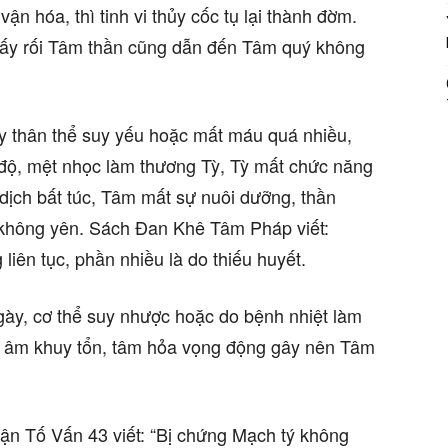
ận hóa, thì tinh vi thủy cốc tụ lại thành đờm.
quấy rối Tâm thần cũng dẫn đến Tâm quý không
ày thân thể suy yếu hoặc mất máu quá nhiều,
 độ, mệt nhọc làm thương Tỳ, Tỳ mất chức năng
dịch bất túc, Tâm mất sự nuôi dưỡng, thần
 không yên. Sách Đan Khê Tâm Pháp viết:
liên tục, phần nhiều là do thiếu huyết.
ày, cơ thể suy nhược hoặc do bệnh nhiệt làm
 âm khuy tổn, tâm hỏa vọng động gây nên Tâm
n Tố Vấn 43 viết: “Bị chứng Mạch tý không