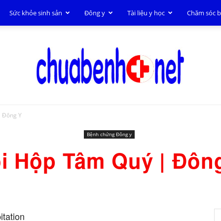
Sức khỏe sinh sản
Đông y
Tài liệu y học
Chăm sóc 
 Đông Y
Chữa
Bệnh chứng Đông y
i Hộp Tâm Quý | Đôn
bệnh
tation