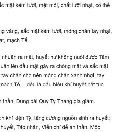
c mặt kém tươi, mệt mỏi, chất lưỡi nhạt, có thể
ng váng, sắc mặt kém tươi, móng chân tay nhạt,
hạt, mạch Tế.
 nhuận ra mặt, huyết hư không nuôi được Tâm
uận lên đầu mặt gây ra chóng mặt và sắc mặt
 tay chân cho nên móng chân xanh nhợt, tay
 mạch Tế… đều là dấu hiệu khí huyết bất túc.
an thần. Dùng bài Quy Tỳ Thang gia giảm.
ch khí kiện Tỳ, tăng cường nguồn sinh ra huyết;
uyết, Táo nhân, Viễn chí để an thần, Mộc