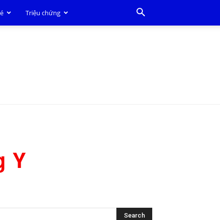
bé
Triệu chứng
g Y