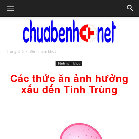
Trang chủ
Bệnh nam khoa
Chữa
Bệnh nam khoa
Các thức ăn ảnh hưởng
bệnh
xấu đến Tinh Trùng
NET