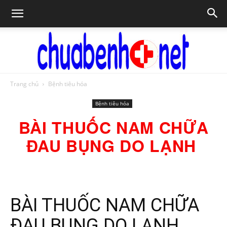
Trang chủ
Bệnh tiêu hóa
Chữa
Bệnh tiêu hóa
BÀI THUỐC NAM CHỮA
bệnh
ĐAU BỤNG DO LẠNH
NET
BÀI THUỐC NAM CHỮA
ĐAU BỤNG DO LẠNH