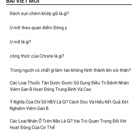
BÀI VIẾT MỚI
Rách sụn chêm khớp gối là gì?
U mỡ theo quan điểm Đông y
U mỡ là gì?
công thức của Citrate là gi?
Trong người có chất gì làm tan không hình thành lên sỏi thận?
Các Loại Thuốc Tân Dược Được Sử Dụng Điều Trị Bệnh Nhân
Viêm Gan B Hoạt Động Trung Bình Và Cao
Ý Nghĩa Của Chỉ Số HBV Là Gì? Cách Đọc Và Hiểu Kết Quả Xét
Nghiệm Viêm Gan B
Các Loại Nhân Ở Trên Não Là Gì? Vai Trò Quan Trọng Đối Với
Hoạt Động Của Cơ Thể