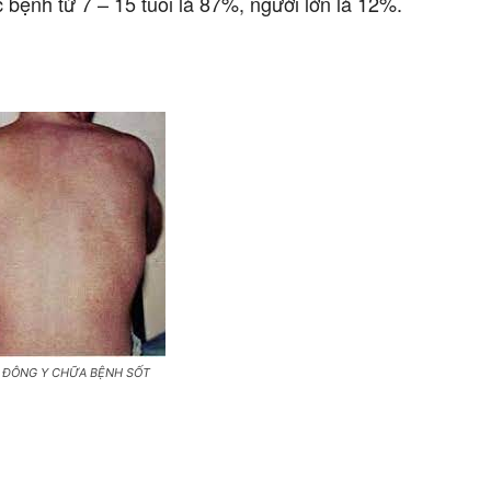
 bệnh từ 7 – 15 tuổi là 87%, người lớn là 12%.
 ĐÔNG Y CHỮA BỆNH SỐT