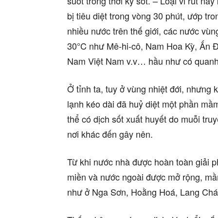
suốt trong thời kỳ sốt. – Loại vi rút n
bị tiêu diệt trong vòng 30 phút, ướp 
nhiều nước trên thế giới, các nước vùng
30°C như Mê-hi-cô, Nam Hoa Kỳ, Ấn Độ,
Nam Việt Nam v.v… hầu như có quan
Ở tỉnh ta, tuy ở vùng nhiệt đới, nhưng
lạnh kéo dài đã huỷ diệt một phần m
thể có dịch sốt xuất huyết do muỗi tr
nơi khác đến gây nên.
Từ khi nước nhà được hoàn toàn giải p
miền và nước ngoài được mở rộng, mầm
như ở Nga Sơn, Hoằng Hoá, Lang Chá