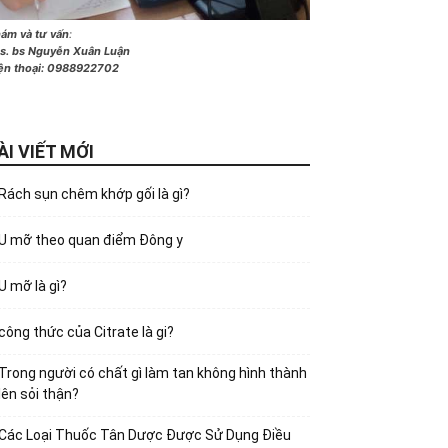
ám và tư vấn
:
s. bs Nguyễn Xuân Luận
ện thoại:
0988922702
ÀI VIẾT MỚI
Rách sụn chêm khớp gối là gì?
U mỡ theo quan điểm Đông y
U mỡ là gì?
công thức của Citrate là gi?
Trong người có chất gì làm tan không hình thành
lên sỏi thận?
Các Loại Thuốc Tân Dược Được Sử Dụng Điều