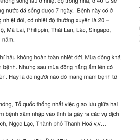
ày không sống lâu ở nhiệt độ trong nhà, ở 40°C sẽ
trong nước đá sống được 7 ngày. Bệnh này có ở
 nhiệt đới, có nhiệt độ thường xuyên là 20 –
 Mã Lai, Philippin, Thái Lan, Lào, Singapo,
h năm.
 khí hậu không hoàn toàn nhiệt đới. Mùa đông khá
ầm bệnh. Nhưng sau mùa đông nắng ấm lên có
uyền. Hay là do người nào đó mang mầm bệnh từ
hóng, Tổ quốc thống nhất việc giao lưu giữa hai
 bệnh xâm nhập vào tình ta gây ra các vụ dịch
ch, Ngọc Lạc, Thành phố Thanh Hoá v,v…