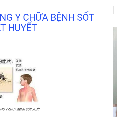
NG Y CHỮA BỆNH SỐT
T HUYẾT
NET
ÔNG Y CHỮA BỆNH SỐT XUẤT