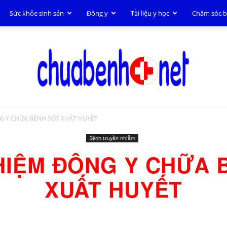
Sức khỏe sinh sản
Đông y
Tài liệu y học
Chăm sóc 
G Y CHỮA BỆNH SỐT XUẤT HUYẾT
Chữa
Bệnh truyền nhiễm
HIỆM ĐÔNG Y CHỮA 
XUẤT HUYẾT
bệnh