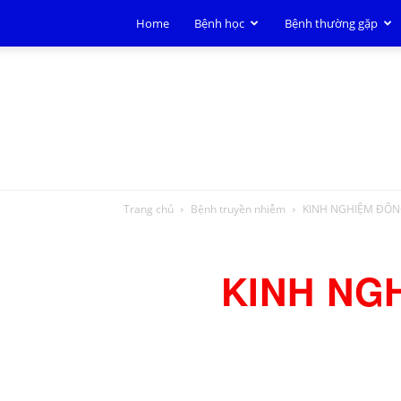
Home
Bệnh học
Bệnh thường gặp
Trang chủ
Bệnh truyền nhiễm
KINH NGHIỆM ĐÔN
KINH NG