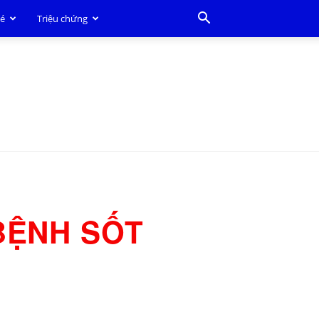
bé
Triệu chứng
BỆNH SỐT