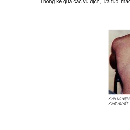
Thống kê qua các vụ dịch, lứa tuổi mắc
KINH NGHIỆM
XUẤT HUYẾT