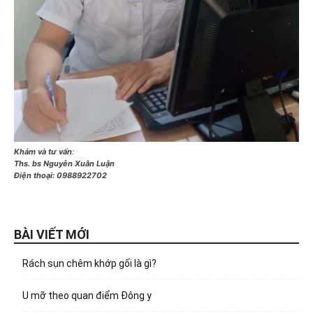
Khám và tư vấn
:
Ths. bs Nguyễn Xuân Luận
Điện thoại:
0988922702
BÀI VIẾT MỚI
Rách sụn chêm khớp gối là gì?
U mỡ theo quan điểm Đông y