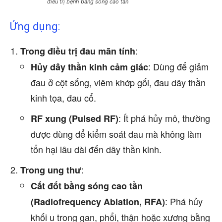
điều trị bệnh bằng sóng cao tần
Ứng dụng:
:
Trong điều trị đau mãn tính
: Dùng để giảm
Hủy dây thần kinh cảm giác
đau ở cột sống, viêm khớp gối, đau dây thần
kinh tọa, đau cổ.
: Ít phá hủy mô, thường
RF xung (Pulsed RF)
được dùng để kiểm soát đau mà không làm
tổn hại lâu dài đến dây thần kinh.
:
Trong ung thư
Cắt đốt bằng sóng cao tần
: Phá hủy
(Radiofrequency Ablation, RFA)
khối u trong gan, phổi, thận hoặc xương bằng