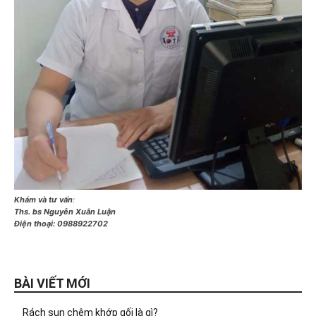
Khám và tư vấn
:
Ths. bs Nguyễn Xuân Luận
Điện thoại:
0988922702
BÀI VIẾT MỚI
Rách sụn chêm khớp gối là gì?