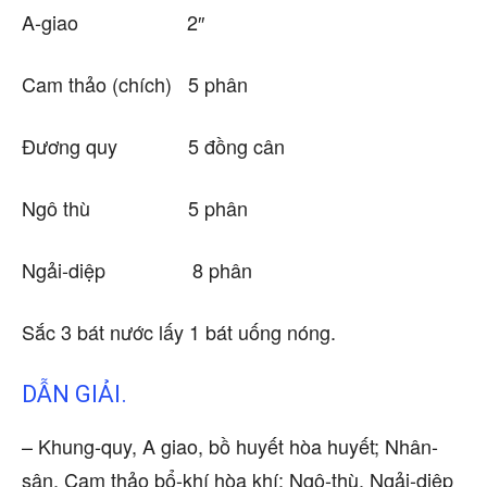
A-giao 2″
Cam thảo (chích) 5 phân
Đương quy 5 đồng cân
Ngô thù 5 phân
Ngải-diệp 8 phân
Sắc 3 bát nước lấy 1 bát uống nóng.
DẪN GIẢI.
– Khung-quy, A giao, bồ huyết hòa huyết; Nhân-
sân, Cam thảo bổ-khí hòa khí: Ngô-thù, Ngải-diệp