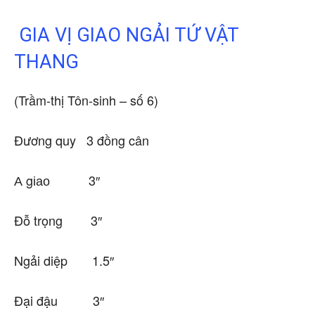
GIA VỊ GIAO NGẢI TỨ VẬT
THANG
(Trầm-thị Tôn-sinh – số 6)
Đương quy 3 đồng cân
А gіао 3″
Đỗ trọng 3″
Ngải diệp 1.5″
Đại đậu 3″