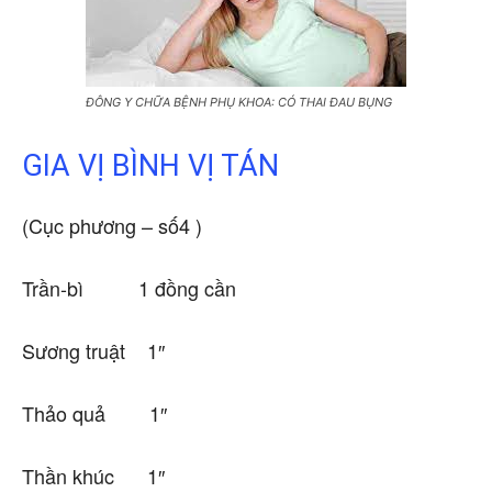
ĐÔNG Y CHỮA BỆNH PHỤ KHOA: CÓ THAI ĐAU BỤNG
GIA VỊ BÌNH VỊ TÁN
(Cục phương – số4 )
Trần-bì 1 đồng cần
Sương truật 1″
Thảo quả 1″
Thần khúc 1″