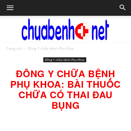
Trang chủ
Đông Y chữa bệnh Phụ Khoa
Chữa
Đông Y chữa bệnh Phụ Khoa
ĐÔNG Y CHỮA BỆNH
bệnh
PHỤ KHOA: BÀI THUỐC
CHỮA CÓ THAI ĐAU
BỤNG
NET