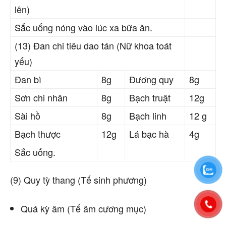
lên)
Sắc uống nóng vào lúc xa bữa ăn.
(13) Đan chi tiêu dao tán (Nữ khoa toát
yếu)
Đan bì
8g
Đương quy
8g
Sơn chi nhân
8g
Bạch truật
12g
Sài hồ
8g
Bạch linh
12 g
Bạch thược
12g
Lá bạc hà
4g
Sắc uống.
(9) Quy tỳ thang (Tế sinh phương)
Quá kỳ âm (Tế âm cương mục)