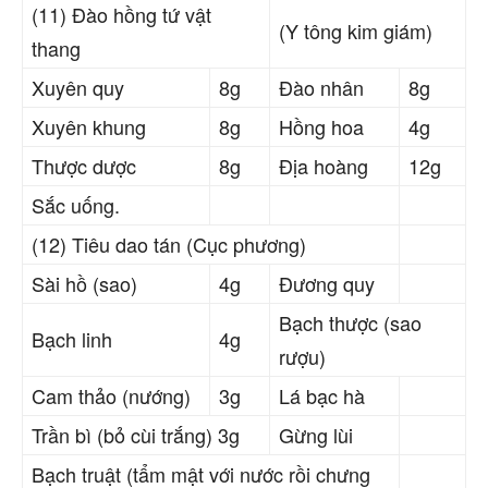
(11) Đào hồng tứ vật
(Y tông kim giám)
thang
Xuyên quy
8g
Đào nhân
8g
Xuyên khung
8g
Hồng hoa
4g
Thược dược
8g
Địa hoàng
12g
Sắc uống.
(12) Tiêu dao tán (Cục phương)
Sài hồ (sao)
4g
Đương quy
Bạch thược (sao
Bạch linh
4g
rượu)
Cam thảo (nướng)
3g
Lá bạc hà
Trần bì (bỏ cùi trắng) 3g
Gừng lùi
Bạch truật (tẩm mật với nước rồi chưng