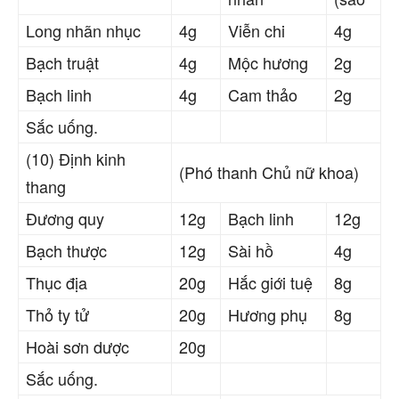
Long nhãn nhục
4g
Viễn chi
4g
Bạch truật
4g
Mộc hương
2g
Bạch linh
4g
Cam thảo
2g
Sắc uống.
(10) Định kinh
(Phó thanh Chủ nữ khoa)
thang
Đương quy
12g
Bạch linh
12g
Bạch thược
12g
Sài hồ
4g
Thục địa
20g
Hắc giới tuệ
8g
Thỏ ty tử
20g
Hương phụ
8g
Hoài sơn dược
20g
Sắc uống.