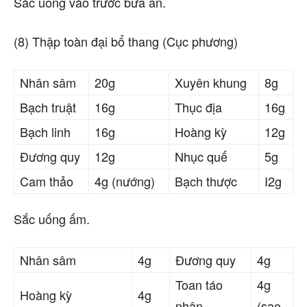
Sắc uống vào trước bữa ăn.
(8) Thập toàn đại bổ thang (Cục phương)
Nhân sâm
20g
Xuyên khung
8g
Bạch truật
16g
Thục địa
16g
Bạch linh
16g
Hoàng kỳ
12g
Đương quy
12g
Nhục quế
5g
Cam thảo
4g (nướng)
Bạch thược
I2g
Sắc uống ấm.
Nhân sâm
4g
Đương quy
4g
Toan táo
4g
Hoàng kỳ
4g
nhân
(sao