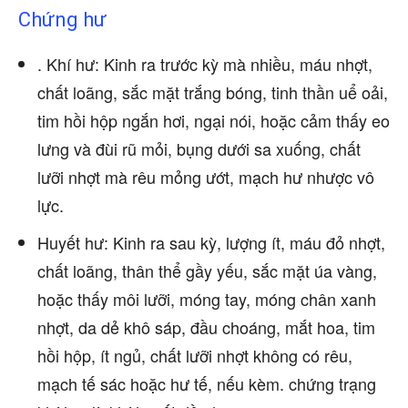
Chứng hư
. Khí hư: Kinh ra trước kỳ mà nhiều, máu nhợt,
chất loãng, sắc mặt trắng bóng, tinh thần uể oải,
tim hồi hộp ngắn hơi, ngại nói, hoặc cảm thấy eo
lưng và đùi rũ mỏi, bụng dưới sa xuống, chất
lưỡi nhợt mà rêu mỏng ướt, mạch hư nhược vô
lực.
Huyết hư: Kinh ra sau kỳ, lượng ít, máu đỏ nhợt,
chất loãng, thân thể gầy yếu, sắc mặt úa vàng,
hoặc thấy môi lưỡi, móng tay, móng chân xanh
nhợt, da dẻ khô sáp, đầu choáng, mắt hoa, tim
hồi hộp, ít ngủ, chất lưỡi nhợt không có rêu,
mạch tế sác hoặc hư tế, nếu kèm. chứng trạng