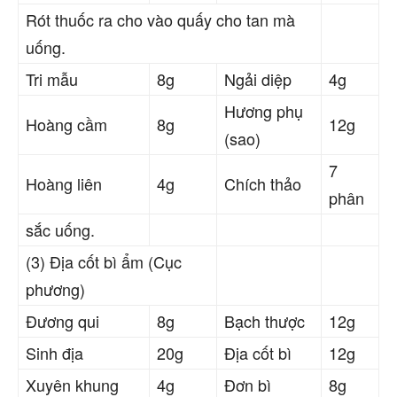
Rót thuốc ra cho vào quấy cho tan mà
uống.
Tri mẫu
8g
Ngải diệp
4g
Hương phụ
Hoàng cầm
8g
12g
(sao)
7
Hoàng liên
4g
Chích thảo
phân
sắc uống.
(3) Địa cốt bì ẩm (Cục
phương)
Đương qui
8g
Bạch thược
12g
Sinh địa
20g
Địa cốt bì
12g
Xuyên khung
4g
Đơn bì
8g