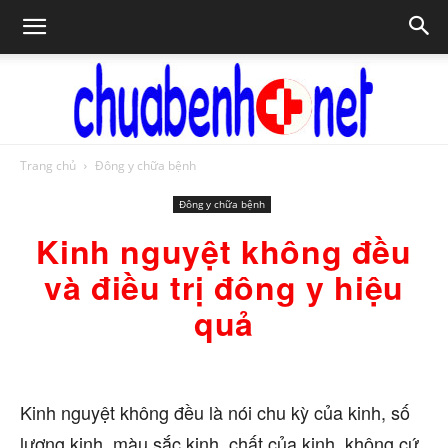
Trang chủ
Đông y chữa bệnh
Chữa
Đông y chữa bệnh
Kinh nguyệt không đều
bệnh
và điều trị đông y hiệu
quả
NET
Kinh nguyệt không đều là nói chu kỳ của kinh, số
lượng kinh, màu sắc kinh, chất của kinh, không cứ