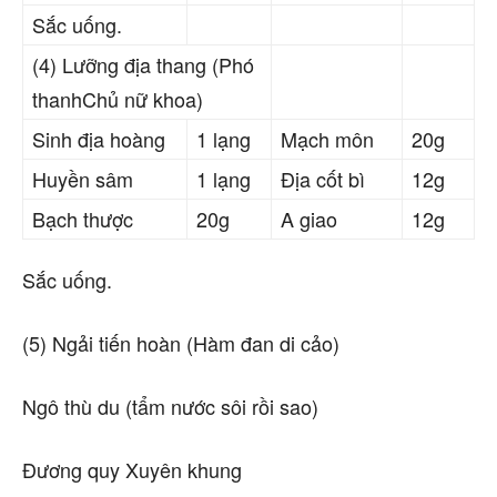
Sắc uống.
(4) Lưỡng địa thang (Phó
thanhChủ nữ khoa)
Sinh địa hoàng
1 lạng
Mạch môn
20g
Huyền sâm
1 lạng
Địa cốt bì
12g
Bạch thược
20g
A giao
12g
Sắc uống.
(5) Ngải tiến hoàn (Hàm đan di cảo)
Ngô thù du (tẩm nước sôi rồi sao)
Đương quy Xuyên khung