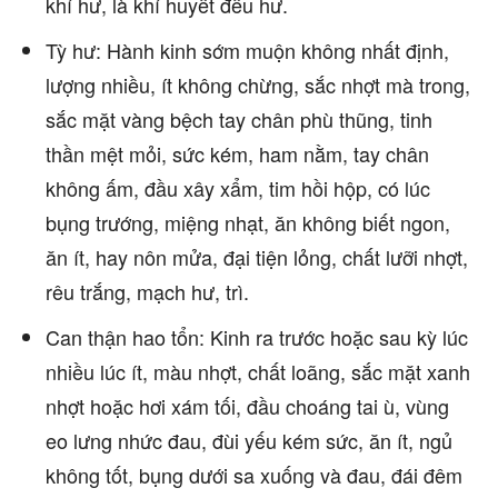
khí hư, là khí huyết đều hư.
Tỳ hư: Hành kinh sớm muộn không nhất định,
lượng nhiều, ít không chừng, sắc nhợt mà trong,
sắc mặt vàng bệch tay chân phù thũng, tinh
thần mệt mỏi, sức kém, ham nằm, tay chân
không ấm, đầu xây xẩm, tim hồi hộp, có lúc
bụng trướng, miệng nhạt, ăn không biết ngon,
ăn ít, hay nôn mửa, đại tiện lỏng, chất lưỡi nhợt,
rêu trắng, mạch hư, trì.
Can thận hao tổn: Kinh ra trước hoặc sau kỳ lúc
nhiều lúc ít, màu nhợt, chất loãng, sắc mặt xanh
nhợt hoặc hơi xám tối, đầu choáng tai ù, vùng
eo lưng nhức đau, đùi yếu kém sức, ăn ít, ngủ
không tốt, bụng dưới sa xuống và đau, đái đêm