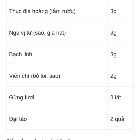
Thục địa hoàng (tẩm rượu)
3g
Ngũ vị tử (sao, giã nát)
3g
Bạch linh
3g
Viễn chí (bỏ lõi, sao)
2g
Gừng tươi
3 lát
Đại táo
2 quả