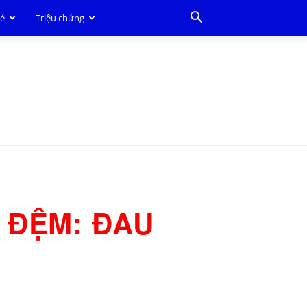
bé
Triệu chứng
A ĐỆM: ĐAU