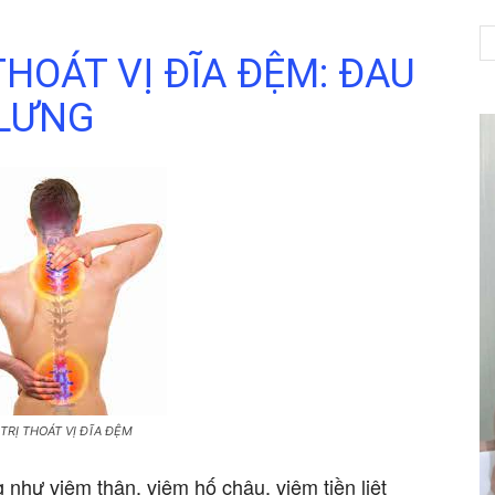
THOÁT VỊ ĐĨA ĐỆM: ĐAU
LƯNG
NET
TRỊ THOÁT VỊ ĐĨA ĐỆM
 như viêm thận, viêm hố chậu, viêm tiền liệt