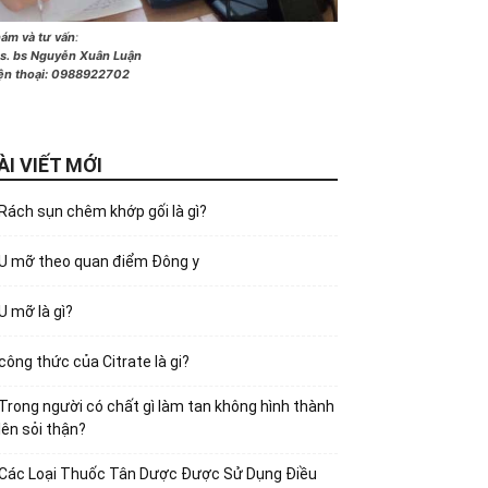
ám và tư vấn
:
s. bs Nguyễn Xuân Luận
ện thoại:
0988922702
ÀI VIẾT MỚI
Rách sụn chêm khớp gối là gì?
U mỡ theo quan điểm Đông y
U mỡ là gì?
công thức của Citrate là gi?
Trong người có chất gì làm tan không hình thành
lên sỏi thận?
Các Loại Thuốc Tân Dược Được Sử Dụng Điều