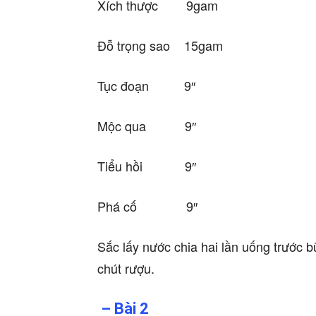
Xích thược 9gam
Đỗ trọng sao 15gam
Tục đoạn 9″
Mộc qua 9″
Tiểu hồi 9″
Phá cố 9″
Sắc lấy nước chia hai lần uống trước 
chút rượu.
– Bài 2