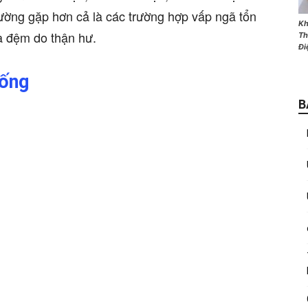
ường gặp hơn cả là các trường hợp vấp ngã tổn
Kh
ĩa đệm do thận hư.
Th
Đi
uống
B