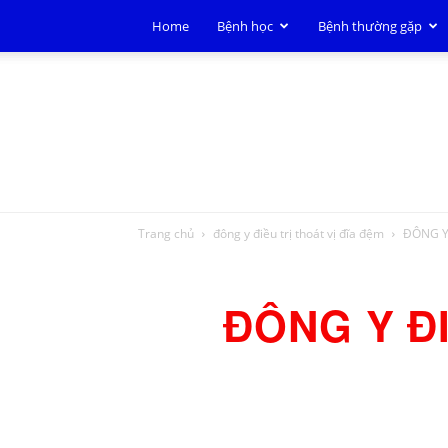
Home
Bệnh học
Bệnh thường gặp
Trang chủ
đông y điều trị thoát vị đĩa đệm
ĐÔNG Y
ĐÔNG Y ĐI