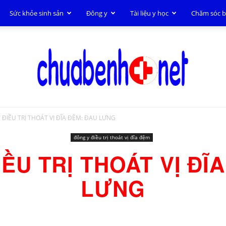
Sức khỏe sinh sản
Đông y
Tài liệu y học
Chăm sóc 
 ĐIỀU TRỊ THOÁT VỊ ĐĨA ĐỆM: ĐAU LƯNG
Chữa
đông y điều trị thoát vị đĩa đệm
ỀU TRỊ THOÁT VỊ ĐĨ
LƯNG
bệnh