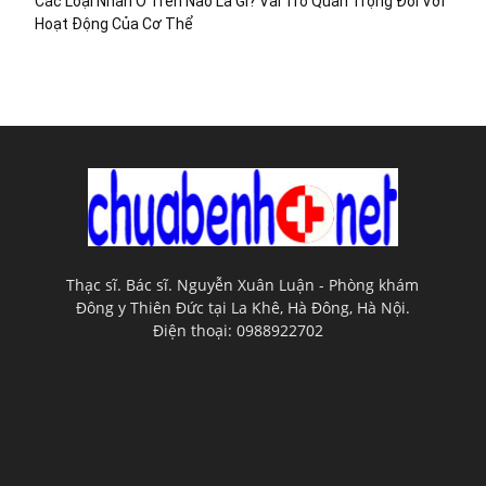
Các Loại Nhân Ở Trên Não Là Gì? Vai Trò Quan Trọng Đối Với
Hoạt Động Của Cơ Thể
Thạc sĩ. Bác sĩ. Nguyễn Xuân Luận - Phòng khám
Đông y Thiên Đức tại La Khê, Hà Đông, Hà Nội.
Điện thoại: 0988922702