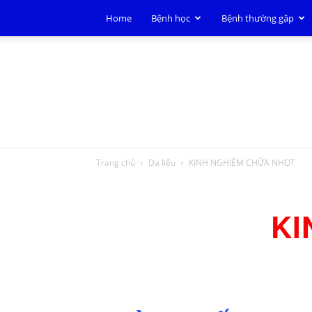
Home
Bệnh học
Bệnh thường gặp
Trang chủ
Da liễu
KINH NGHIỆM CHỮA NHỌT
KI