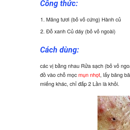
Công thức:
Măng tươi (bỏ vỏ cứng) Hành củ
Đỗ xanh Củ dáy (bỏ vỏ ngoài)
Cách dùng:
các vị bằng nhau Rửa sạch (bỏ vỏ ngoà
đồ vào chỗ mọc
mụn nhọt
, lấy băng bă
miếng khác, chỉ đắp 2 Lần là khỏi.