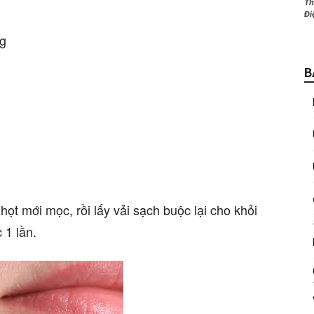
Th
Đi
0g
B
họt mới mọc, rồi lấy vải sạch buộc lại cho khỏi
 1 lần.