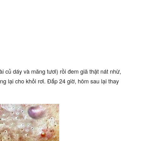
i củ dáy và măng tươi) rồi đem giã thật nát nhừ,
ng lại cho khỏi rơi. Đắp 24 giờ, hôm sau lại thay