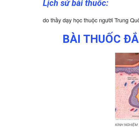
Lịch sử bài thuốc:
do thầy dạy học thuộc người Trung Qu
BÀI THUỐC Đ
KINH NGHIỆM