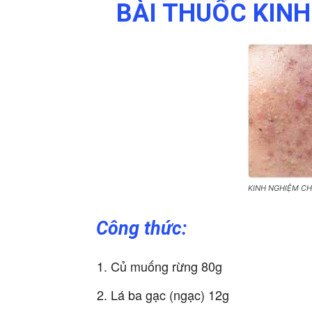
BÀI THUỐC KIN
KINH NGHIỆM C
Công thức:
Củ muống rừng 80g
Lá ba gạc (ngạc) 12g