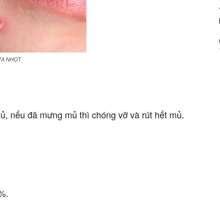
ỮA NHỌT
 nếu đã mưng mủ thì chóng vỡ và rút hết mủ.
%.