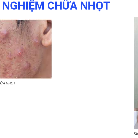
H NGHIỆM CHỮA NHỌT
NET
HỮA NHỌT
Kh