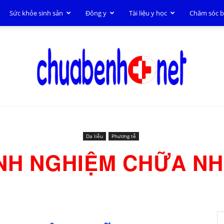
Sức khỏe sinh sản
Đông y
Tài liệu y học
Chăm sóc 
Chữa
Da liễu
Phương tễ
NH NGHIỆM CHỮA N
bệnh