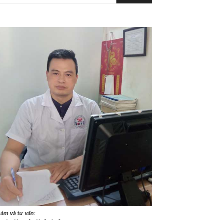
ám và tư vấn
: