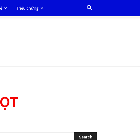
bé
Triệu chứng
HỌT