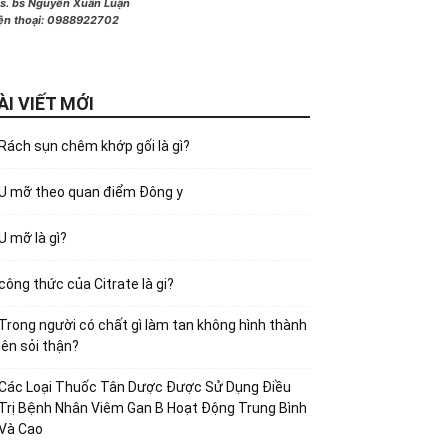
s. bs Nguyễn Xuân Luận
ện thoại:
0988922702
ÀI VIẾT MỚI
Rách sụn chêm khớp gối là gì?
U mỡ theo quan điểm Đông y
U mỡ là gì?
công thức của Citrate là gi?
Trong người có chất gì làm tan không hình thành
lên sỏi thận?
Các Loại Thuốc Tân Dược Được Sử Dụng Điều
Trị Bệnh Nhân Viêm Gan B Hoạt Động Trung Bình
Và Cao