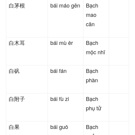
白茅根
bái máo gēn
Bạch
mao
căn
白木耳
bái mù ěr
Bạch
mộc nhĩ
白矾
bái fán
Bạch
phàn
白附子
bái fù zi
Bạch
phụ tử
白果
bái guǒ
Bạch