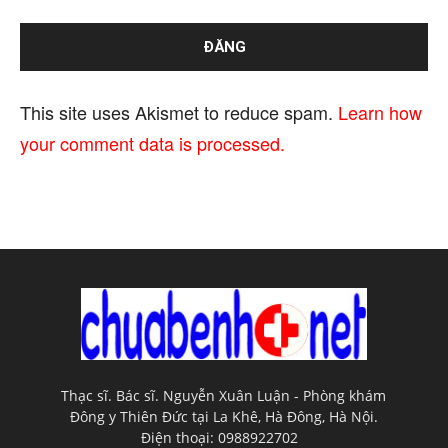
This site uses Akismet to reduce spam.
Learn how
your comment data is processed.
Thạc sĩ. Bác sĩ. Nguyễn Xuân Luận - Phòng khám
Đông y Thiên Đức tại La Khê, Hà Đông, Hà Nội.
Điện thoại: 0988922702