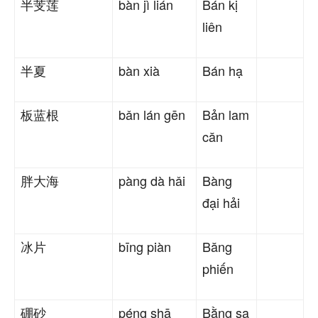
半芰莲
bàn jì lián
Bán kị
liên
半夏
bàn xià
Bán hạ
板蓝根
bǎn lán gēn
Bản lam
căn
胖大海
pàng dà hǎi
Bàng
đại hải
冰片
bīng piàn
Băng
phiến
硼砂
péng shā
Bằng sa