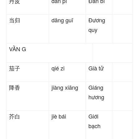
丹皮
dān pí
Đan bì
当归
dāng guī
Đương
quy
VẦN G
茄子
qié zi
Già tử
降香
jiàng xiāng
Giáng
hương
芥白
jiè bái
Giới
bạch