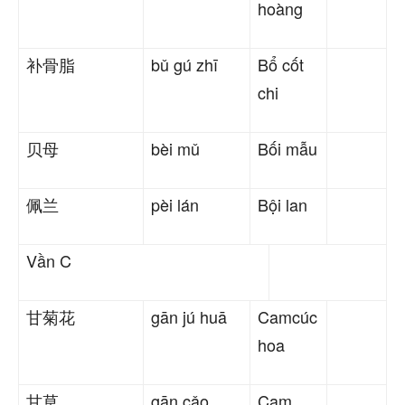
hoàng
补骨脂
bǔ gú zhī
Bổ cốt
chi
贝母
bèi mǔ
Bối mẫu
佩兰
pèi lán
Bội lan
Vần C
甘菊花
gān jú huā
Camcúc
hoa
甘草
gān cǎo
Cam