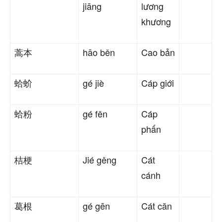
jiāng
lương
khương
蒿本
hāo běn
Cao bản
蛤蚧
gé jiè
Cáp giới
蛤粉
gé fěn
Cáp
phấn
桔梗
Jié gěng
Cát
cánh
葛根
gé gēn
Cát căn