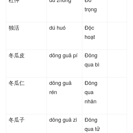
trọng
独活
dú huó
Độc
hoạt
冬瓜皮
dōng guā pí
Đông
qua bì
冬瓜仁
dōng guā
Đông
rén
qua
nhân
冬瓜子
dōng guā zi
Đông
qua tử