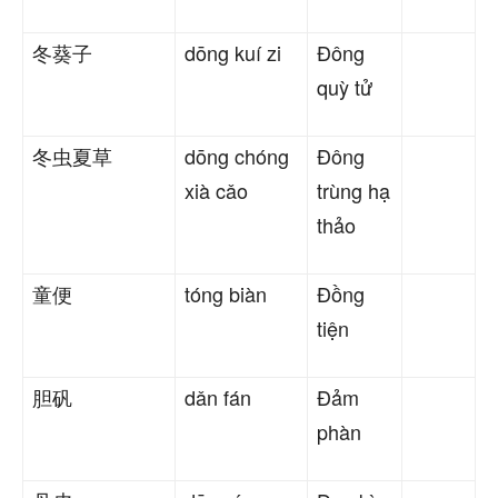
冬葵子
dōng kuí zi
Đông
quỳ tử
冬虫夏草
dōng chóng
Đông
xià cǎo
trùng hạ
thảo
童便
tóng biàn
Đồng
tiện
胆矾
dǎn fán
Đảm
phàn