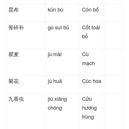
昆布
kūn bù
Côn bố
骨碎补
gú suì bǔ
Cốt toái
bổ
瞿麦
jù mài
Cù
mạch
菊花
jú huā
Cúc hoa
九香虫
jiǔ xiāng
Cửu
chóng
hương
trùng