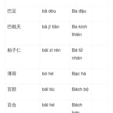
巴豆
bā dòu
Ba đậu
巴戟天
bā jǐ tiān
Ba kích
thiên
柏子仁
bǎi zi rén
Bá tử
nhân
薄荷
bó hé
Bạc hà
百部
bǎi bù
Bách bộ
百合
bǎi hé
Bách
hợp