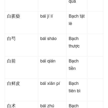
quả
白蒺蔾
bái jí lí
Bạch tật
lê
白芍
bái sháo
Bạch
thược
白前
bái qián
Bạch
tiền
白鲜皮
bái xiān pí
Bạch
tiên bì
白术
bái zhú
Bạch