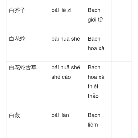
白芥子
bái jiè zi
Bạch
giới tử
白花蛇
bái huā shé
Bạch
hoa xà
白花蛇舌草
bái huā shé
Bạch
shé cǎo
hoa xà
thiệt
thảo
白蔹
bái liàn
Bạch
liêm