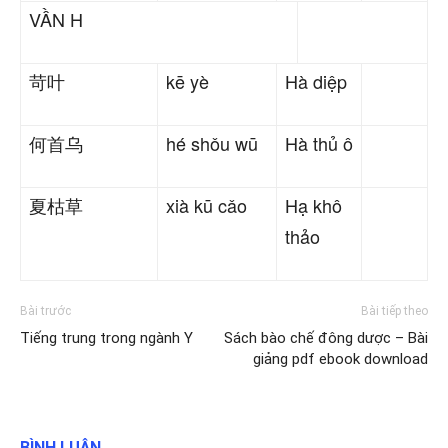
VẦN H
苛叶
kē yè
Hà diệp
何首乌
hé shǒu wū
Hà thủ ô
夏枯草
xià kū cǎo
Hạ khô
thảo
Bài trước
Bài tiếp theo
Tiếng trung trong ngành Y
Sách bào chế đông dược – Bài
giảng pdf ebook download
BÌNH LUẬN