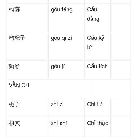
枸藤
gǒu téng
Cẩu
đằng
枸杞子
gǒu qǐ zi
Cẩu kỷ
tử
狗脊
gǒu jí
Cẩu tích
VẦN CH
栀子
zhī zi
Chi tử
枳实
zhī shí
Chỉ thực