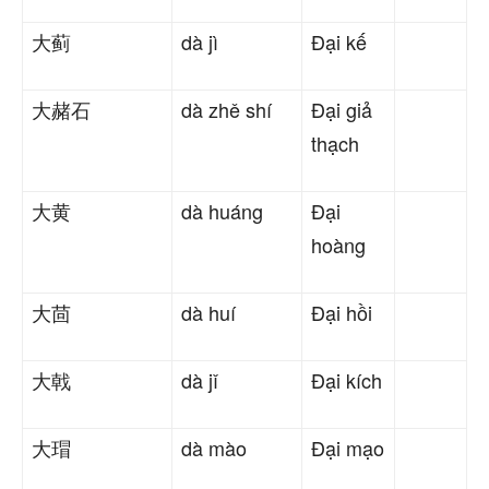
大蓟
dà jì
Đại kế
大赭石
dà zhě shí
Đại giả
thạch
大黄
dà huáng
Đại
hoàng
大茴
dà huí
Đại hồi
大戟
dà jǐ
Đại kích
大瑁
dà mào
Đại mạo