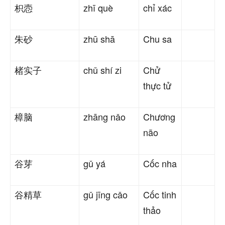
枳悫
zhī què
chỉ xác
朱砂
zhū shā
Chu sa
楮实子
chǔ shí zi
Chử
thực tử
樟脑
zhāng nǎo
Chương
não
谷芽
gǔ yá
Cốc nha
谷精草
gǔ jīng cǎo
Cốc tinh
thảo