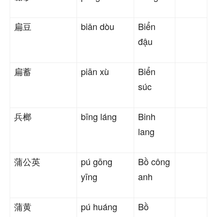
扁豆
biǎn dòu
Biển
đậu
扁蓄
piān xù
Biển
súc
兵榔
bīng láng
Binh
lang
蒲公英
pú gōng
Bồ công
yīng
anh
蒲黄
pú huáng
Bồ