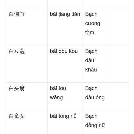
白僵蚕
bái jiāng tiǎn
Bạch
cương
tàm
白豆蔻
bái dòu kòu
Bạch
đậu
khấu
白头翁
bái tóu
Bạch
wēng
đầu ông
白童女
bái tóng nǚ
Bạch
đồng nữ