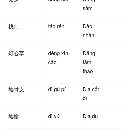
sâm
桃仁
táo rén
Đào
nhân
灯心草
dēng xīn
Đăng
cǎo
tâm
thảo
地骨皮
dì gú pí
Địa cốt
bì
地榆
dì yú
Địa du