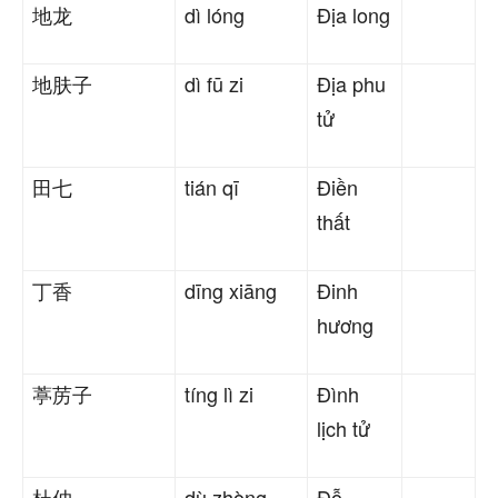
地龙
dì lóng
Địa long
地肤子
dì fū zi
Địa phu
tử
田七
tián qī
Điền
thất
丁香
dīng xiāng
Đinh
hương
葶苈子
tíng lì zi
Đình
lịch tử
杜仲
dù zhòng
Đỗ