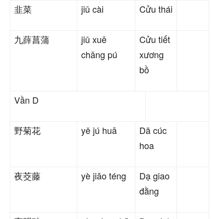
韭菜
jiǔ cài
Cửu thái
九薛菖蒲
jiǔ xuē
Cửu tiết
chāng pú
xương
bồ
Vần D
野菊花
yě jú huā
Dã cúc
hoa
夜茭藤
yè jiāo téng
Dạ giao
đằng