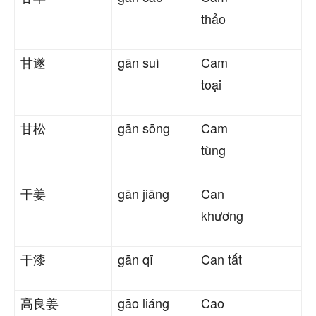
thảo
甘遂
gān suì
Cam
toại
甘松
gān sōng
Cam
tùng
干姜
gān jiāng
Can
khương
干漆
gān qī
Can tất
高良姜
gāo liáng
Cao