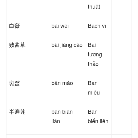
thuật
白薇
bái wéi
Bạch vi
败酱草
bài jiàng cǎo
Bại
tương
thảo
斑蝥
bān máo
Ban
miêu
半遍莲
bàn biàn
Bán
lián
biến liên