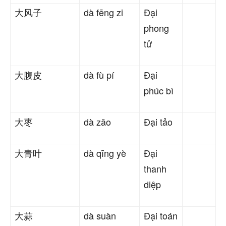
大风子
dà fēng zi
Đại
phong
tử
大腹皮
dà fù pí
Đại
phúc bì
大枣
dà zǎo
Đại tảo
大青叶
dà qīng yè
Đại
thanh
diệp
大蒜
dà suàn
Đại toán