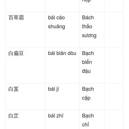
百草霜
bǎi cǎo
Bách
shuāng
thảo
sương
白扁豆
bái biǎn dòu
Bạch
biển
đậu
白芨
bái jí
Bạch
cập
白芷
bái zhǐ
Bạch
chỉ