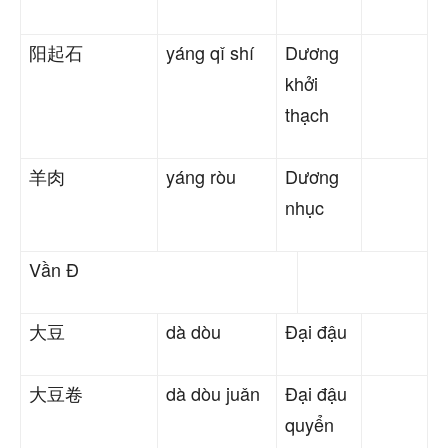
阳起石
yáng qǐ shí
Dương
khởi
thạch
羊肉
yáng ròu
Dương
nhục
Vần Đ
大豆
dà dòu
Đại đậu
大豆卷
dà dòu juǎn
Đại đậu
quyển