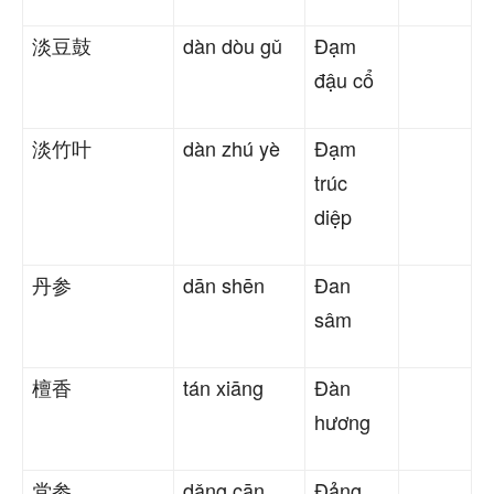
淡豆鼓
dàn dòu gǔ
Đạm
đậu cổ
淡竹叶
dàn zhú yè
Đạm
trúc
diệp
丹参
dān shēn
Đan
sâm
檀香
tán xiāng
Đàn
hương
党参
dǎng cān
Đảng