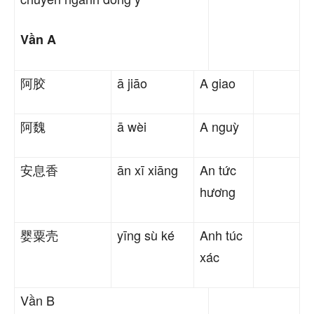
Vần A
阿胶
ā jiāo
A giao
阿魏
ā wèi
A nguỳ
安息香
ān xī xiāng
An tức
hương
婴粟壳
yīng sù ké
Anh túc
xác
Vần B