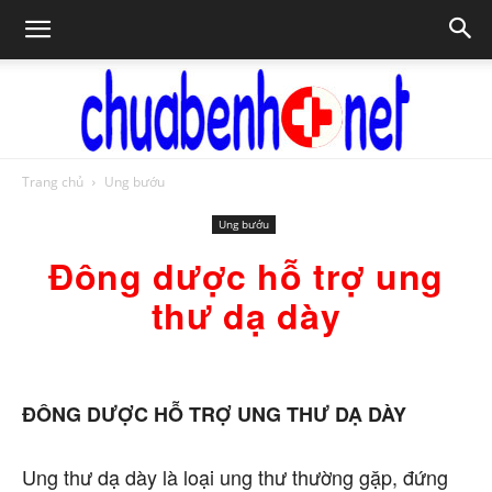
Trang chủ
Ung bướu
Chữa
Ung bướu
Đông dược hỗ trợ ung
bệnh
thư dạ dày
NET
ĐÔNG DƯỢC HỖ TRỢ UNG THƯ DẠ DÀY
Ung thư dạ dày là loại ung thư thường gặp, đứng