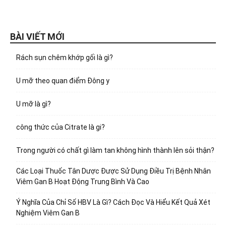
BÀI VIẾT MỚI
Rách sụn chêm khớp gối là gì?
U mỡ theo quan điểm Đông y
U mỡ là gì?
công thức của Citrate là gi?
Trong người có chất gì làm tan không hình thành lên sỏi thận?
Các Loại Thuốc Tân Dược Được Sử Dụng Điều Trị Bệnh Nhân
Viêm Gan B Hoạt Động Trung Bình Và Cao
Ý Nghĩa Của Chỉ Số HBV Là Gì? Cách Đọc Và Hiểu Kết Quả Xét
Nghiệm Viêm Gan B