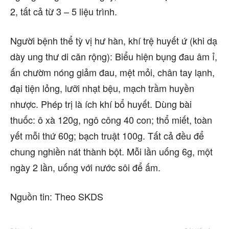
2, tất cả từ 3 – 5 liệu trình.
Người bệnh thể tỳ vị hư hàn, khí trệ huyết ứ (khi dạ
dày ung thư di căn rộng): Biểu hiện bụng đau âm ỉ,
ấn chườm nóng giảm đau, mệt mỏi, chân tay lạnh,
đại tiện lỏng, lưỡi nhạt bệu, mạch trầm huyền
nhược. Phép trị là ích khí bổ huyết. Dùng bài
thuốc: ô xà 120g, ngô công 40 con; thổ miết, toàn
yết mỗi thứ 60g; bạch truật 100g. Tất cả đều để
chung nghiền nát thành bột. Mỗi lần uống 6g, một
ngày 2 lần, uống với nước sôi để ấm.
Nguồn tin: Theo SKDS