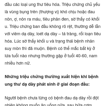
đầu các loại ung thư tiêu hóa. Triệu chứng chủ yếu
là vùng bụng trên (thượng vị) khó chịu hoặc đau
nôn, ợ, nôn ra máu, tiêu phân đen, sờ thấy có khối
u. Triệu chứng ban đầu không rõ rệt, thường dễ lẫn
với viêm dạ dày, loét dạ dày – tá tràng, rối loạn tiêu
hóa. Lúc sờ thấy khối u và trạng thái bệnh nhân
suy mòn thì đã muộn. Bệnh có thể mắc bất kỳ ở
lứa tuổi nào nhưng thường gặp ở tuổi 40-60, nam
nhiều hơn nữ.
Những triệu chứng thường xuất hiện khi bệnh
ung thư dạ dày phát sinh ở giai đoạn đầu:
Người bệnh chưa từng có bệnh đau dạ dày rồi đột
nhiên không muốn ăn uống nữa, sau bữa cơm