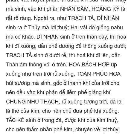
mà sinh, vào khí phần NHÂN SÂM, HOÀNG KỲ là
rất rõ ràng. Ngoài ra, như TRẠCH TẢ, DĨ NHÂN
sinh ra ở Thủy mà lợi thuỷ; Hai vật đó giống nahu
mà có khác. DĨ NHÂN sinh ở trên thân cây, thì hóa
khí đi xuống, dẫn phế dương để thông xuống dưới;
TRẠCH TẢ sinh ở dưới rễ, thì hoá khí đi lên, dẫn
Thân âm thông với ở trên. HOA BÁCH HỢP úp
xuống như trên trời rủ xuống, TOÀN PHÚC HOA
hút sương mà sinh, gốc ở thanh khí của trời cho
nên đều vào khí phận để liễm phế giáng khí.
CHUNG NHŨ THẠCH, rủ xuống tượng trời, đá lại
là thể của kim, cho nên chủ đưa phế khí xuống.
TẮC KÈ sinh ở trong đá, được khí của kim thuỷ,
cho nên thấm nhần phế kim, chuyên về lợi thủy,