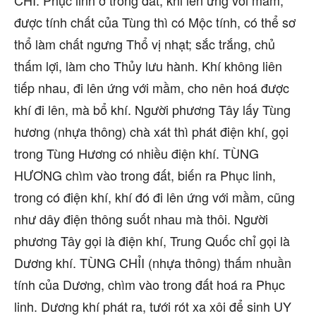
CHI. Phục linh ở trong đất, khi lên ứng với mầm,
được tính chất của Tùng thì có Mộc tính, có thể sơ
thổ làm chất ngưng Thổ vị nhạt; sắc trắng, chủ
thấm lợi, làm cho Thủy lưu hành. Khí không liên
tiếp nhau, đi lên ứng với mầm, cho nên hoá được
khí đi lên, mà bổ khí. Người phương Tây lấy Tùng
hương (nhựa thông) chà xát thì phát điện khí, gọi
trong Tùng Hương có nhiều điện khí. TÙNG
HƯƠNG chìm vào trong đất, biến ra Phục linh,
trong có điện khí, khí đó đi lên ứng với mầm, cũng
như dây điện thông suốt nhau mà thôi. Người
phương Tây gọi là điện khí, Trung Quốc chỉ gọi là
Dương khí. TÙNG CHỈI (nhựa thông) thấm nhuần
tính của Dương, chìm vào trong đất hoá ra Phục
linh. Dương khí phát ra, tưới rót xa xôi để sinh UY