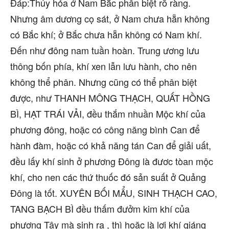
Đáp:Thủy hỏa ở Nam Bắc phân biệt rõ ràng.
Nhưng âm dương cọ sát, ở Nam chưa hẵn không
có Bắc khí; ở Bắc chưa hẵn không có Nam khí.
Đến như đông nam tuần hoàn. Trung ương lưu
thông bốn phía, khí xen lẫn lưu hành, cho nên
không thể phân. Nhưng cũng có thể phân biệt
được, như THANH MÔNG THẠCH, QUẤT HỒNG
BÌ, HẠT TRÁI VẢI, đều thắm nhuần Mộc khí của
phương đông, hoặc có công năng bình Can để
hành đàm, hoặc có khả năng tán Can để giải uất,
đều lấy khí sinh ở phương Đông là đươc tòan mộc
khí, cho nen các thứ thuốc đó sản suất ở Quảng
Đông là tốt. XUYÊN BỐI MẨU, SINH THẠCH CAO,
TANG BẠCH BÌ đều thấm đưởm kim khí của
phương Tây mà sinh ra , thì hoặc là lợi khí giáng