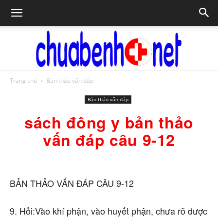
Trang chủ
Bản thảo vấn đáp
Chữa
Bản thảo vấn đáp
sách đông y bản thảo
bệnh
vấn đáp câu 9-12
NET
BẢN THẢO VẤN ĐÁP CÂU 9-12
9. Hỏi:Vào khí phận, vào huyết phận, chưa rõ được