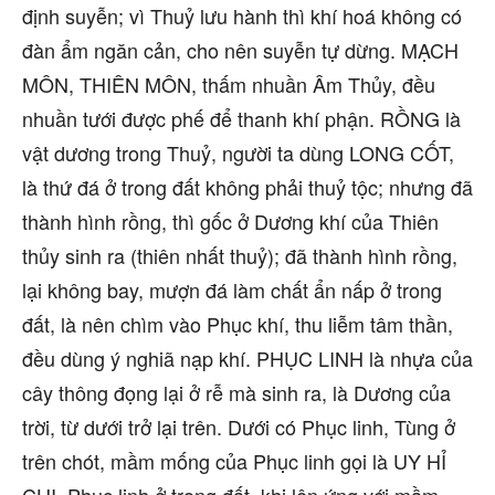
định suyễn; vì Thuỷ lưu hành thì khí hoá không có
đàn ẩm ngăn cản, cho nên suyễn tự dừng. MẠCH
MÔN, THIÊN MÔN, thấm nhuần Âm Thủy, đều
nhuần tưới được phế để thanh khí phận. RỒNG là
vật dương trong Thuỷ, người ta dùng LONG CỐT,
là thứ đá ở trong đất không phải thuỷ tộc; nhưng đã
thành hình rồng, thì gốc ở Dương khí của Thiên
thủy sinh ra (thiên nhất thuỷ); đã thành hình rồng,
lại không bay, mượn đá làm chất ẩn nấp ở trong
đất, là nên chìm vào Phục khí, thu liễm tâm thần,
đều dùng ý nghiã nạp khí. PHỤC LINH là nhựa của
cây thông đọng lại ở rễ mà sinh ra, là Dương của
trời, từ dưới trở lại trên. Dưới có Phục linh, Tùng ở
trên chót, mầm mống của Phục linh gọi là UY HỈ