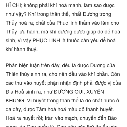
HỈ CHI; không phải khí hoá mạnh, làm sao được
như vậy? Khí trong thân thể, nhất Dương trong
Thủy hoá ra; chất của Phục linh thấm vào làm cho
Thủy lưu hành, mà khí đương được giúp đỡ để hoá
sinh, vì vậy PHỤC LINH là thuốc cần yếu để hoá
khí hành thuỷ.
Phần biện luận trên đây, đều là được Dương của
Thiên thủy sinh ra, cho nên đều vào khí phần. Còn
các thứ vào huyết phận nhận định phải được vị của
Địa Hoả sinh ra, như ĐƯƠNG QUI; XUYÊN
KHUNG. Vì huyết trong thân thể là do chất nước ở
dạ dày, được Tâm hoả hoá màu đỏ thành huyết.
Hoá ra huyết rồi; tràn vào mạch, chuyển đến Bào
cung, do Can quản lý. Cho nên các thứ thuốc vào