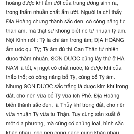
hoàng được khí ẩm ướt của trung ương sinh ra,
trong thấm nhuần chất ẩm ướt. Người ta chỉ thấy
Địa Hoàng chưng thành sắc đen, có công năng tư
thận âm, mà thật sự không biết nó tư nhuận tỳ âm.
Nội Kinh nói : Tỳ là chí âm trong âm; ĐỊA HOÀNG
ẩm ước qui Tỳ; Tỳ âm đủ thì Can Thận tự nhiên
được thắm nhuần. SƠN DƯỢC cũng lấy thứ ở HÀ
NAM là tốt; vị ngọt có chất nước, là được khí của
thấp thổ; có công năng bổ Tỳ, cũng bổ Tỳ âm.
Nhưng SƠN DƯỢC sắc trắng là được kim khí trong
đất, cho nên vừa bổ Tỳ vừa ích Phế. Địa Hoàng
biến thành sắc đen, là Thủy khí trong đất, cho nên
vừa nhuận Tỳ vừa tư Thận. Tuy cùng sản xuất ở
một địa phương, mà cũng có chủng loại, hình sắc
khác nhau, cho nên công năng cũng khác nhau.