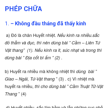
PHÉP CHỮA
1.
– Không đầu tháng đã thấy kinh
a) Đó là chân Huyết nhiệt.
Nếu kinh ra nhiều.
sắc
đỏ thẫm và đục, thì nên dùng bài ” Cầm – Liên Tứ
Vật thang” (1). Nếu kinh ra it, súc nhạt và trong thì
dùng bài ” Địa cốt bì ẩm ” (2) .
b) Huyết ra nhiều mà không nhiệt thì
dùng bài ”
” (3) . c) Vì nhiệt mà
Giao – Ngải, Tứ-Vật thang
huyết ra nhiều,
thì cho dùng bài
” Cầm Truật Tử-Vật
” (4)
Thang
d) Huyết nhiều, sắc tím bầm và lẫn những cục nhỏ