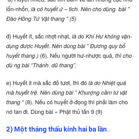
lổn-nhổn,
là có huyết ứ – tich. Nên cho dùng bài ”
Đào Hồng Tứ Vật thang ” (5)
đ) Huyết ít, sắc nhợt-nhạt,
là do Khí Hư không vận-
dụng được Huyết. Nên dùng bài ” Đương quy bổ
(6). Nếu người hư-nhược quá,
huyết thang )
thì cho
dù ng bài “Thánh dũ thang”.
e) Huyết it mà sắc đỏ tươi, thì đó
là do Nhiệt quá
mà huyết trệ. Nên dùng bài ” Khurợng cầm tứ vật
(8). Nếu có huyết ở-đọng thì phải làm cho
thang “
nó tan đi. Dùng bài « Phật thủ tản 9 (9)
2) Một tháng thấu kính hai ba lần
..