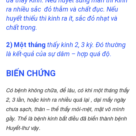
đã thấy Kinh. Nếu huyết sung mãn thì Kinh
ra nhiều sắc
đỏ thẫm và chất đục. Nếu
huyết thiếu thì kinh ra ít,
sắc đỏ nhạt và
chất trong.
2) Một tháng
thấy kinh 2, 3 kỳ. Đó thường
là kết-quả của sự dâm – hợp quá độ
.
BIẾN CHỨNG
Có bệnh không chữa, để lâu, có khi một tháng thấy
2, 3 lần, hoặc kinh ra nhiều quá lại , dại mấy ngày
chưa sạch, thân – thể thấy mỏi-mệt, mặt võ mình
gầy. Thế là bệnh kinh bắt điều đã biến thành bệnh
.
Huyết-lhư vậy