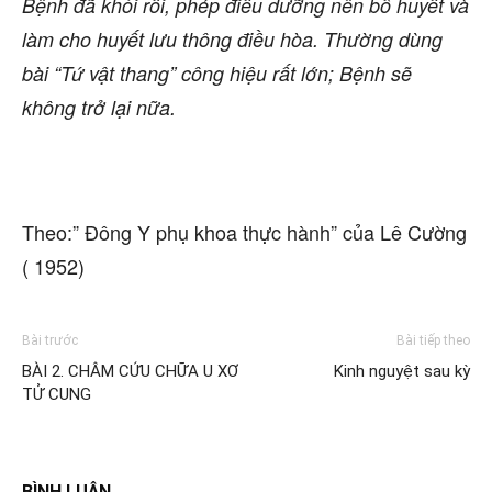
Bệnh đã khỏi rồi, phép điều dưỡng nên bổ huyết và
làm cho huyết lưu thông điều hòa. Thường dùng
bài “Tứ vật thang” công hiệu rất lớn; Bệnh sẽ
không trở lại nữa.
Theo:” Đông Y phụ khoa thực hành” của Lê Cường
( 1952)
Bài trước
Bài tiếp theo
BÀI 2. CHÂM CỨU CHỮA U XƠ
Kinh nguyệt sau kỳ
TỬ CUNG
BÌNH LUẬN