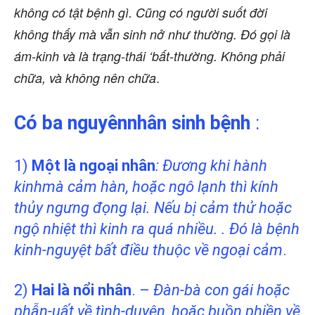
không có tật bệnh gì. Cũng có người suốt đời
không thấy mà vẫn sinh nở như thường. Đó gọi là
ám-kinh và là trạng-thái ‘bất-thường. Không phải
.
chữa, và không nên chữa
Có ba nguyênnhân sinh bệnh
:
1)
Một là ngoại nhân
: Đương khi hành
kinh
mà cảm hàn, hoặc ngô lạnh thì kính
thủy ngưng đọng lại. Nếu bị cảm thử hoặc
ngộ nhiệt thì kinh ra quá nhiều. . Đó là bệnh
kinh-nguyệt bất điều thuộc về ngoại
cảm
.
2)
Hai là nổi nhân
. –
Đàn-bà con gái hoặc
phẫn-uất về tình-duyên, hoặc buồn phiền về