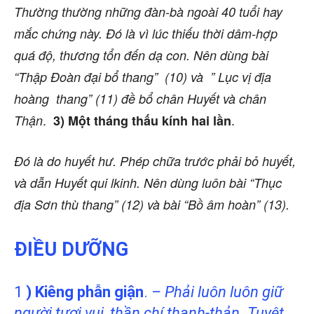
Thường thường những đàn-bà ngoài 40 tuổi hay
mắc chứng này. Đó là vì lúc thiếu thời dâm-hợp
quá độ, thương tổn đến dạ con. Nên dùng bài
“Thập Đoàn đại bổ thang” (10) và ” Lục vị địa
hoàng thang” (11) đề bổ chân Huyết và chân
.
.
Thận
3) Một tháng thấu kính hai lần
Đó là do huyết hư. Phép chữa trước phải bỏ huyết,
và dẫn Huyết qui lkinh. Nên dùng luôn bài “Thục
địa Sơn thù thang” (12) và bài “Bồ âm hoàn” (13).
ĐIỀU DƯỠNG
1
) Kiêng phẫn giận
.
– Phải luôn luôn giữ
người tươi vui, thần chí thanh-thản. Tuyệt