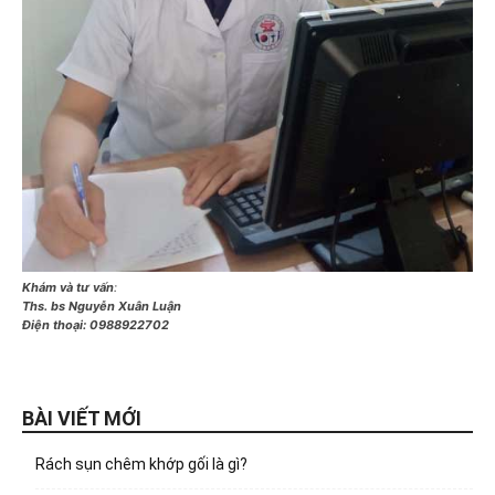
Khám và tư vấn
:
Ths. bs Nguyễn Xuân Luận
Điện thoại:
0988922702
BÀI VIẾT MỚI
Rách sụn chêm khớp gối là gì?