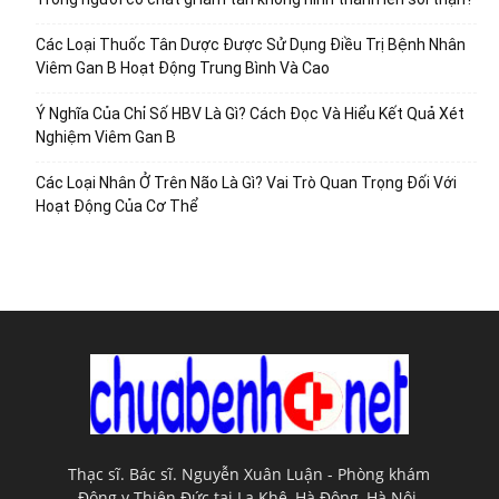
Các Loại Thuốc Tân Dược Được Sử Dụng Điều Trị Bệnh Nhân
Viêm Gan B Hoạt Động Trung Bình Và Cao
Ý Nghĩa Của Chỉ Số HBV Là Gì? Cách Đọc Và Hiểu Kết Quả Xét
Nghiệm Viêm Gan B
Các Loại Nhân Ở Trên Não Là Gì? Vai Trò Quan Trọng Đối Với
Hoạt Động Của Cơ Thể
Thạc sĩ. Bác sĩ. Nguyễn Xuân Luận - Phòng khám
Đông y Thiên Đức tại La Khê, Hà Đông, Hà Nội.