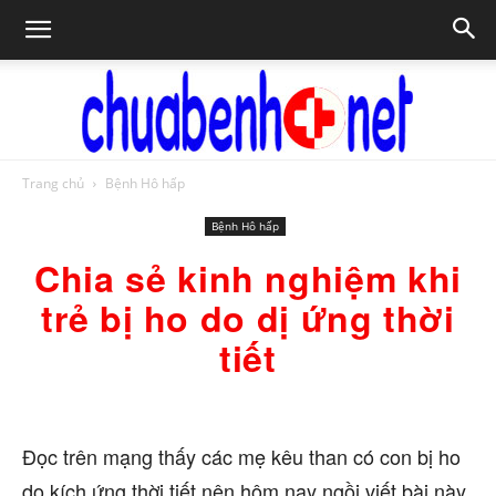
Trang chủ
Bệnh Hô hấp
Chữa
Bệnh Hô hấp
Chia sẻ kinh nghiệm khi
bệnh
trẻ bị ho do dị ứng thời
tiết
NET
Đọc trên mạng thấy các mẹ kêu than có con bị ho
do kích ứng thời tiết nên hôm nay ngồi viết bài này