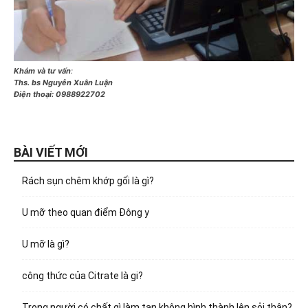
Khám và tư vấn
:
Ths. bs Nguyễn Xuân Luận
Điện thoại:
0988922702
BÀI VIẾT MỚI
Rách sụn chêm khớp gối là gì?
U mỡ theo quan điểm Đông y
U mỡ là gì?
công thức của Citrate là gi?
Trong người có chất gì làm tan không hình thành lên sỏi thận?