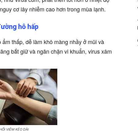
 nguy cơ lây nhiễm cao hơn trong mùa lạnh.
đường hô hấp
ộ ẩm thấp, dễ làm khô màng nhầy ở mũi và
ng bắt giữ và ngăn chặn vi khuẩn, virus xâm
ỔI VIÊM KÉO DÀI