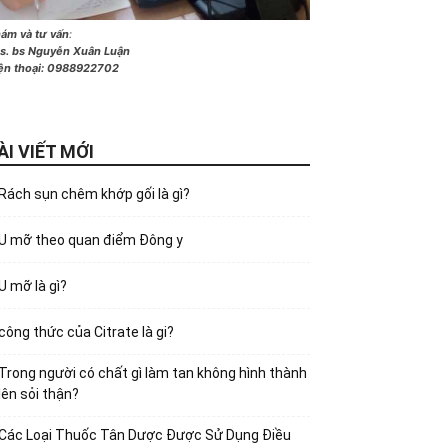
ám và tư vấn
:
s. bs Nguyễn Xuân Luận
ện thoại:
0988922702
ÀI VIẾT MỚI
Rách sụn chêm khớp gối là gì?
U mỡ theo quan điểm Đông y
U mỡ là gì?
công thức của Citrate là gi?
Trong người có chất gì làm tan không hình thành
lên sỏi thận?
Các Loại Thuốc Tân Dược Được Sử Dụng Điều