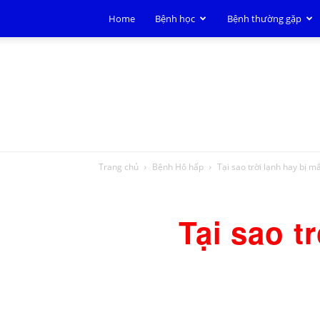
Home
Bệnh học
Bệnh thường gặp
Trang chủ
Bệnh Hô hấp
Tại sao trời lạnh hay bị
Tại sao t