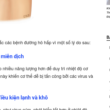
Kh
Th
Đi
B
ắc các bệnh đường hô hấp vì một số lý do sau:
 miễn dịch
hao nhiều năng lượng hơn để duy trì nhiệt độ cơ
này khiến cơ thể dễ bị tấn công bởi các virus và
iều kiện lạnh và khô
 như virus cúm, phát triển tốt hơn ở nhiệt độ