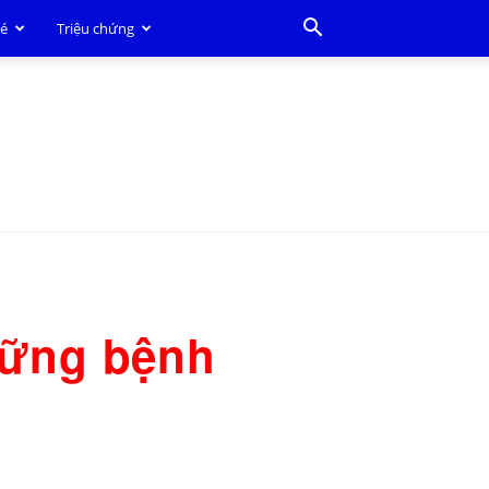
bé
Triệu chứng
những bệnh