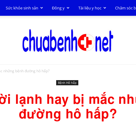
Sức khỏe sinh sản
Đông y
Tài liệu y học
Chăm sóc 
 mắc những bệnh đường hô hấp?
Chữa
Bệnh Hô hấp
rời lạnh hay bị mắc 
đường hô hấp?
bệnh