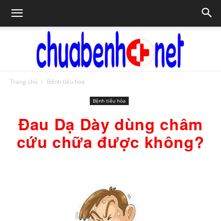
Trang chủ
Bệnh tiêu hóa
Chữa
Bệnh tiêu hóa
Đau Dạ Dày dùng châm
bệnh
cứu chữa được không?
NET