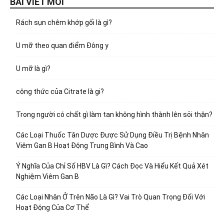
BÀI VIẾT MỚI
Rách sụn chêm khớp gối là gì?
U mỡ theo quan điểm Đông y
U mỡ là gì?
công thức của Citrate là gi?
Trong người có chất gì làm tan không hình thành lên sỏi thận?
Các Loại Thuốc Tân Dược Được Sử Dụng Điều Trị Bệnh Nhân
Viêm Gan B Hoạt Động Trung Bình Và Cao
Ý Nghĩa Của Chỉ Số HBV Là Gì? Cách Đọc Và Hiểu Kết Quả Xét
Nghiệm Viêm Gan B
Các Loại Nhân Ở Trên Não Là Gì? Vai Trò Quan Trọng Đối Với
Hoạt Động Của Cơ Thể