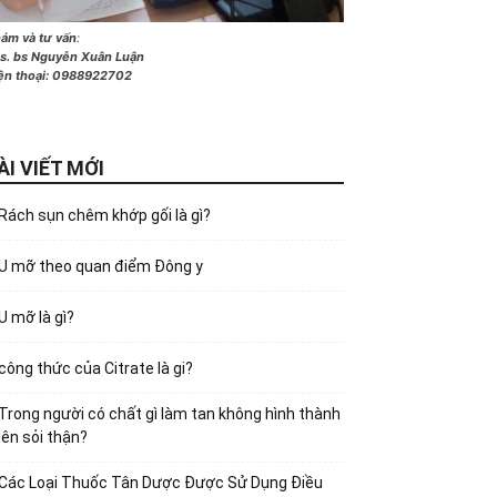
ám và tư vấn
:
s. bs Nguyễn Xuân Luận
ện thoại:
0988922702
ÀI VIẾT MỚI
Rách sụn chêm khớp gối là gì?
U mỡ theo quan điểm Đông y
U mỡ là gì?
công thức của Citrate là gi?
Trong người có chất gì làm tan không hình thành
lên sỏi thận?
Các Loại Thuốc Tân Dược Được Sử Dụng Điều