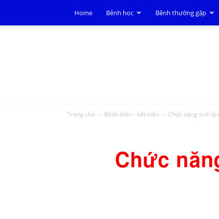
Home
Bệnh học
Bệnh thường gặp
Trang chủ
Bệnh thận - tiết niệu
Chức năng sinh lý 
Chức năng