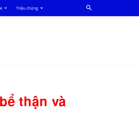
bé
Triệu chứng
bể thận và