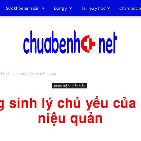
Sức khỏe sinh sản
Đông y
Tài liệu y học
Chăm sóc 
chủ yếu của bể thận và niệu quản
Chữa
Bệnh thận - tiết niệu
 sinh lý chủ yếu của 
niệu quản
bệnh