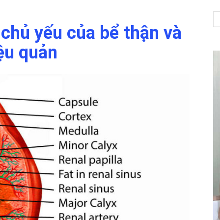
 chủ yếu của bể thận và
ệu quản
NET