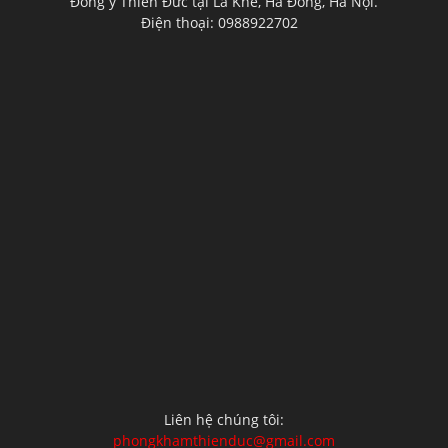
Đông y Thiên Đức tại La Khê, Hà Đông, Hà Nội.
Điện thoại: 0988922702
Liên hệ chúng tôi:
phongkhamthienduc@gmail.com