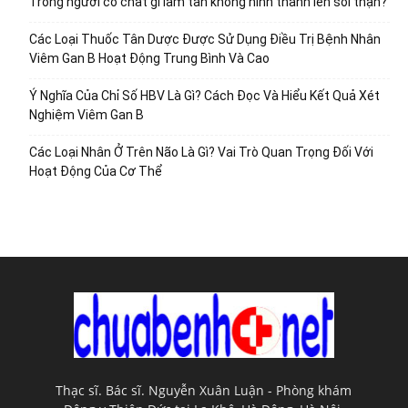
Trong người có chất gì làm tan không hình thành lên sỏi thận?
Các Loại Thuốc Tân Dược Được Sử Dụng Điều Trị Bệnh Nhân
Viêm Gan B Hoạt Động Trung Bình Và Cao
Ý Nghĩa Của Chỉ Số HBV Là Gì? Cách Đọc Và Hiểu Kết Quả Xét
Nghiệm Viêm Gan B
Các Loại Nhân Ở Trên Não Là Gì? Vai Trò Quan Trọng Đối Với
Hoạt Động Của Cơ Thể
Thạc sĩ. Bác sĩ. Nguyễn Xuân Luận - Phòng khám