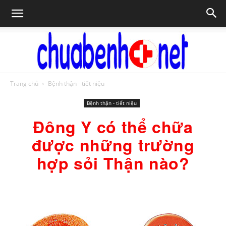
Trang chủ
Bệnh thận - tiết niệu
Chữa
Bệnh thận - tiết niệu
Đông Y có thể chữa
bệnh
được những trường
hợp sỏi Thận nào?
NET