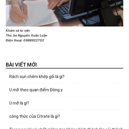
Khám và tư vấn
:
Ths. bs Nguyễn Xuân Luận
Điện thoại:
0988922702
BÀI VIẾT MỚI
Rách sụn chêm khớp gối là gì?
U mỡ theo quan điểm Đông y
U mỡ là gì?
công thức của Citrate là gi?