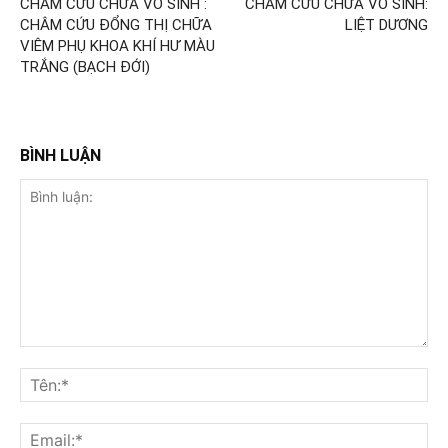
CHÂM CỨU CHỮA VÔ SINH :
CHÂM CỨU CHỮA VÔ SINH:
CHÂM CỨU ĐỔNG THỊ CHỮA
LIỆT DƯƠNG
VIÊM PHỤ KHOA KHÍ HƯ MÀU
TRẮNG (BẠCH ĐỚI)
BÌNH LUẬN