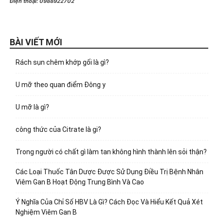
Điện thoại:
0988922702
BÀI VIẾT MỚI
Rách sụn chêm khớp gối là gì?
U mỡ theo quan điểm Đông y
U mỡ là gì?
công thức của Citrate là gi?
Trong người có chất gì làm tan không hình thành lên sỏi thận?
Các Loại Thuốc Tân Dược Được Sử Dụng Điều Trị Bệnh Nhân
Viêm Gan B Hoạt Động Trung Bình Và Cao
Ý Nghĩa Của Chỉ Số HBV Là Gì? Cách Đọc Và Hiểu Kết Quả Xét
Nghiệm Viêm Gan B