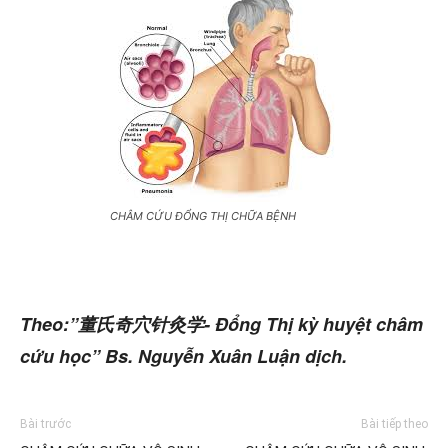
CHÂM CỨU ĐỔNG THỊ CHỮA BỆNH
Theo:”董氏奇穴针灸学- Đổng Thị kỳ huyệt châm
cứu học” Bs. Nguyễn Xuân Luận dịch.
Bài trước
Bài tiếp theo