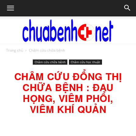
Trang chủ
Châm cứu chữa bệnh
Chữa
Châm cứu chữa bệnh
Châm cứu học thuật
CHÂM CỨU ĐỔNG THỊ
bệnh
CHỮA BỆNH : ĐAU
HỌNG, VIÊM PHỔI,
VIÊM KHÍ QUẢN
NET