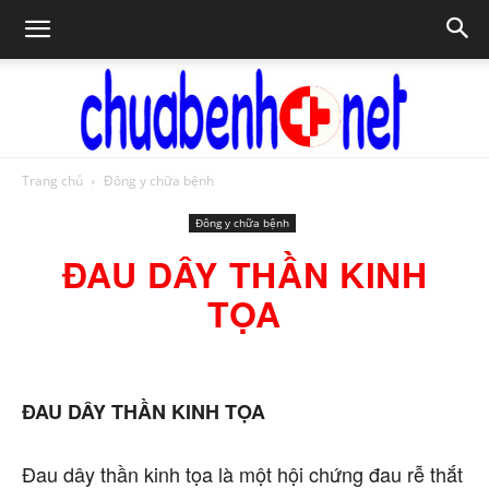
Trang chủ
Đông y chữa bệnh
Chữa
Đông y chữa bệnh
ĐAU DÂY THẦN KINH
bệnh
TỌA
NET
ĐAU DÂY THẦN KINH TỌA
Đau dây thần kinh tọa là một hội chứng đau rễ thắt