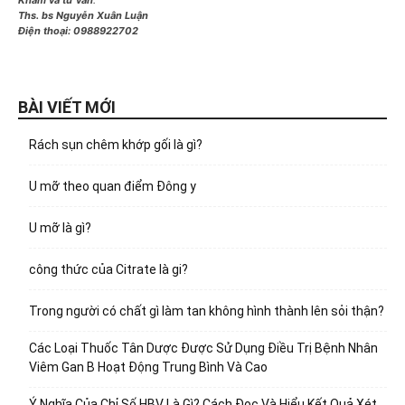
Ths. bs Nguyễn Xuân Luận
Điện thoại:
0988922702
BÀI VIẾT MỚI
Rách sụn chêm khớp gối là gì?
U mỡ theo quan điểm Đông y
U mỡ là gì?
công thức của Citrate là gi?
Trong người có chất gì làm tan không hình thành lên sỏi thận?
Các Loại Thuốc Tân Dược Được Sử Dụng Điều Trị Bệnh Nhân
Viêm Gan B Hoạt Động Trung Bình Và Cao
Ý Nghĩa Của Chỉ Số HBV Là Gì? Cách Đọc Và Hiểu Kết Quả Xét