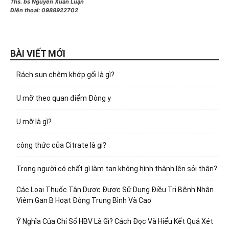
Ths. bs Nguyễn Xuân Luận
Điện thoại:
0988922702
BÀI VIẾT MỚI
Rách sụn chêm khớp gối là gì?
U mỡ theo quan điểm Đông y
U mỡ là gì?
công thức của Citrate là gi?
Trong người có chất gì làm tan không hình thành lên sỏi thận?
Các Loại Thuốc Tân Dược Được Sử Dụng Điều Trị Bệnh Nhân
Viêm Gan B Hoạt Động Trung Bình Và Cao
Ý Nghĩa Của Chỉ Số HBV Là Gì? Cách Đọc Và Hiểu Kết Quả Xét