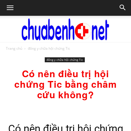
Trang chủ
đông y chữa hội chứng Tic
Chữa
đông y chữa hội chứng Tic
Có nên điều trị hội
bệnh
chứng Tic bằng châm
cứu không?
NET
Có nên điều trị hội chứng