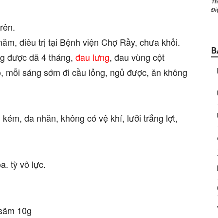
Th
Đi
rên.
ăm, điêu trị tại Bệnh viện Chợ Rầy, chưa khỏi.
B
g được dã 4 tháng,
đau lưng
, đau vùng cột
õ, mỗi sáng sớm đi cầu lỏng, ngủ được, ăn không
n kém, da nhăn, không có vệ khí, lưỡi trắng lợt,
. tỳ vô lực.
âm 10g