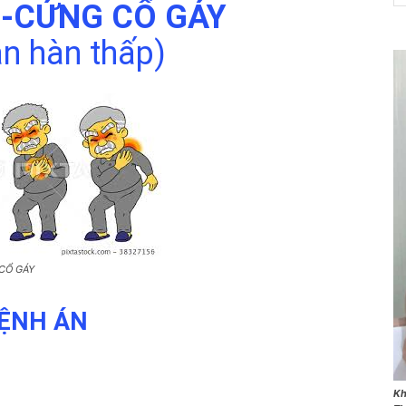
-CỨNG CỔ GÁY
ận hàn thấp)
NET
CỔ GÁY
ỆNH ÁN
Kh