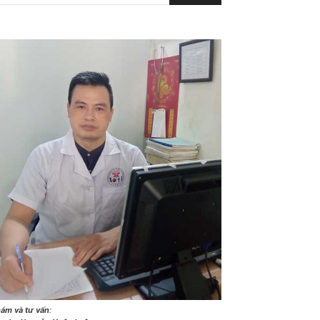
ám và tư vấn
: