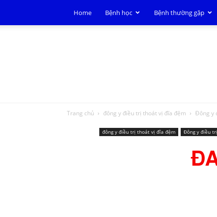
Home
Bệnh học
Bệnh thường gặp
Trang chủ
đông y điều trị thoát vị đĩa đệm
Đông y đ
đông y điều trị thoát vị đĩa đệm
Đông y điều tr
Đ