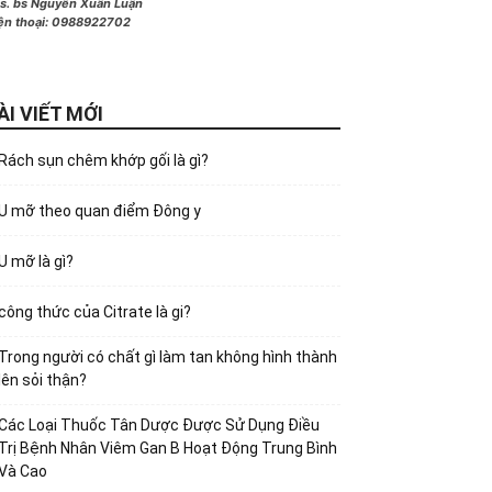
s. bs Nguyễn Xuân Luận
ện thoại:
0988922702
ÀI VIẾT MỚI
Rách sụn chêm khớp gối là gì?
U mỡ theo quan điểm Đông y
U mỡ là gì?
công thức của Citrate là gi?
Trong người có chất gì làm tan không hình thành
lên sỏi thận?
Các Loại Thuốc Tân Dược Được Sử Dụng Điều
Trị Bệnh Nhân Viêm Gan B Hoạt Động Trung Bình
Và Cao