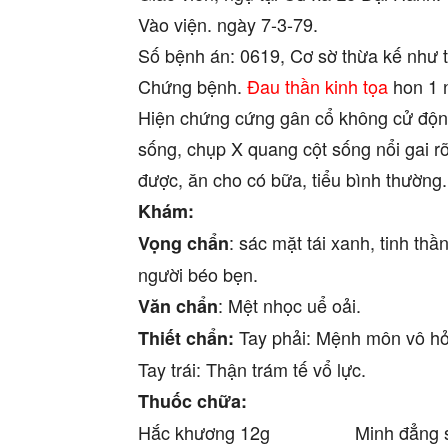
Vào viện. ngày 7-3-79.
Số bệnh án: 0619, Cơ sờ thừa kế như t
Chứng bệnh.
Đau thần kinh tọa
hon 1 n
Hiện chứng cứng gân cổ không cử độn
sống, chụp X quang cột sống nổi gai r
được, ăn cho có bữa, tiểu bình thường.
Khám:
: sác mặt tái xanh, tinh thầ
Vọng chẩn
người béo bẹn.
: Mệt nhọc uể oải.
Văn chẩn
Tay phải: Mệnh môn vô hỏa
Thiết chẩn:
Tay trái: Thận trám tế vổ lực.
Thuốc chữa:
Hắc khương 12g Minh đẳng s