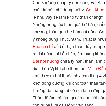
Can khương nhập tỳ nên cùng với Sâm t
chủ khí nếu chỉ dùng một vị
Can khươ
lẽ như vậy sẽ làm khô tỳ thận chăng?
Nhưng trong lúc thận quá hư hàn, chỉ
khương, thận quá hư hàn chỉ dùng Can
ý không dùng Thục, Sâm, Truật là nhữ
Phá cố chỉ
để bổ thận thêm tủy trong xư
ra, lại cũng lợi tiểu tiện, ấm bụng khô
Đại hồi hương
chữa tỳ hàn, thận lạnh c
điều hòa Vị khí cho thèm ăn.
Minh Đả
khí, thực ra bài thuốc này chỉ dùng 4 v
khơi dòng dương khí cho toàn thân tăn
Dương đã thăng thì còn gì làm cứng gâ
Thận đã ấm thì làm gì còn đau cột sốn
còn gì phải đi cầu lỏng vào sáng.