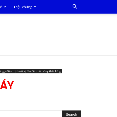
bé
Triệu chứng
ông y điều trị thoát vị đĩa đệm cột sống thắt lưng
ÁY