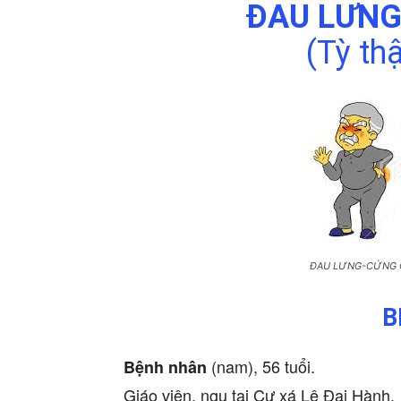
ĐAU LƯNG
(Tỳ th
ĐAU LƯNG-CỨNG 
B
(nam), 56 tuổi.
Bệnh nhân
Giáo viên, ngụ tại Cư xá Lê Đại Hành.