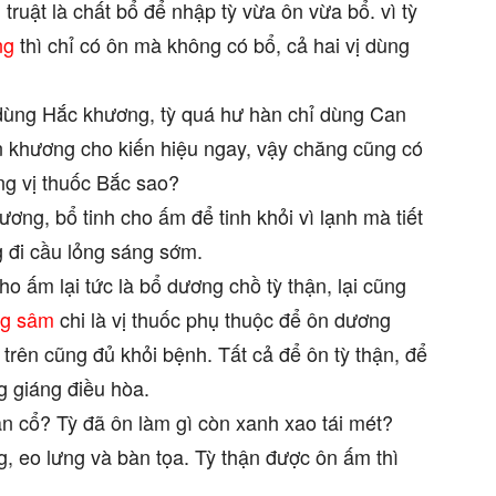
ruật là chất bổ để nhập tỳ vừa ôn vừa bổ. vì tỳ
ng
thì chỉ có ôn mà không có bổ, cả hai vị dùng
 dùng Hắc khương, tỳ quá hư hàn chỉ dùng Can
 khương cho kiến hiệu ngay, vậy chăng cũng có
ng vị thuốc Bắc sao?
ơng, bổ tinh cho ấm để tinh khỏi vì lạnh mà tiết
ng đi cầu lỏng sáng sớm.
ho ấm lại tức là bổ dương chồ tỳ thận, lại cũng
ng sâm
chi là vị thuốc phụ thuộc để ôn dương
ị trên cũng đủ khỏi bệnh. Tất cả để ôn tỳ thận, để
g giáng điều hòa.
n cổ? Tỳ đã ôn làm gì còn xanh xao tái mét?
g, eo lưng và bàn tọa. Tỳ thận được ôn ấm thì