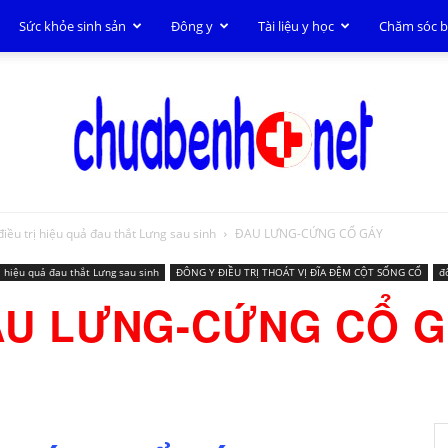
Sức khỏe sinh sản
Đông y
Tài liệu y học
Chăm sóc 
iều trị hiệu quả đau thắt Lưng sau sinh
ĐAU LƯNG-CỨNG CỔ GÁY
Chữa
ị hiệu quả đau thắt Lưng sau sinh
ĐÔNG Y ĐIỀU TRỊ THOÁT VỊ ĐĨA ĐỆM CỘT SỐNG CỔ
đ
AU LƯNG-CỨNG CỔ G
bệnh