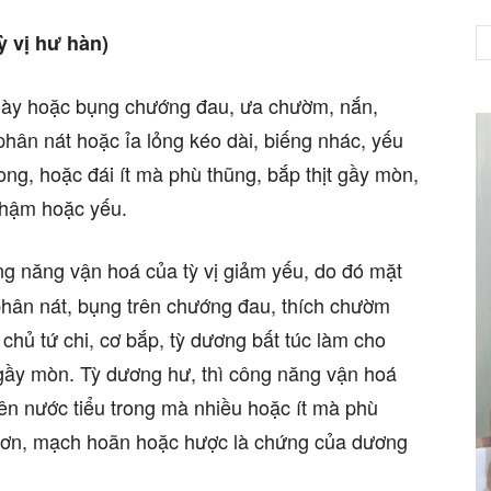
ỳ vị hư hàn)
 dày hoặc bụng chướng đau, ưa chườm, nắn,
NET
hân nát hoặc ỉa lỏng kéo dài, biếng nhác, yếu
rong, hoặc đái ít mà phù thũng, bắp thịt gầy mòn,
 chậm hoặc yếu.
g năng vận hoá của tỳ vị giảm yếu, do đó mặt
phân nát, bụng trên chướng đau, thích chườm
 chủ tứ chi, cơ bắp, tỳ dương bất túc làm cho
 gầy mòn. Tỳ dương hư, thì công năng vận hoá
ên nước tiểu trong mà nhiều hoặc ít mà phù
g trơn, mạch hoãn hoặc hược là chứng của dương