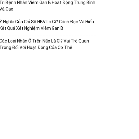
Trị Bệnh Nhân Viêm Gan B Hoạt Động Trung Bình
Và Cao
Ý Nghĩa Của Chỉ Số HBV Là Gì? Cách Đọc Và Hiểu
Kết Quả Xét Nghiệm Viêm Gan B
Các Loại Nhân Ở Trên Não Là Gì? Vai Trò Quan
Trọng Đối Với Hoạt Động Của Cơ Thể