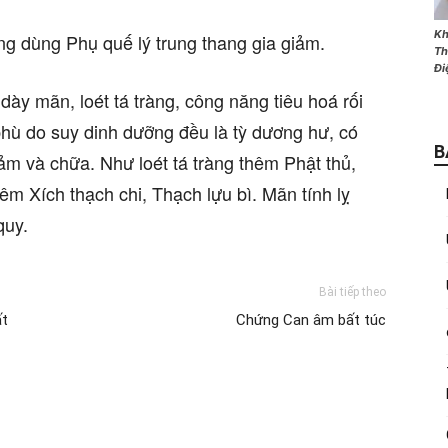
Kh
ờng dùng Phụ quế lý trung thang gia giảm.
Th
Đi
ày mãn, loét tá tràng, công năng tiêu hoá rối
 phù do suy dinh dưỡng đều là tỳ dương hư, có
B
ảm và chữa. Như loét tá tràng thêm Phật thủ,
êm Xích thạch chi, Thạch lựu bì. Mãn tính lỵ
quy.
Bài tiếp theo
ất
Chứng Can âm bất túc