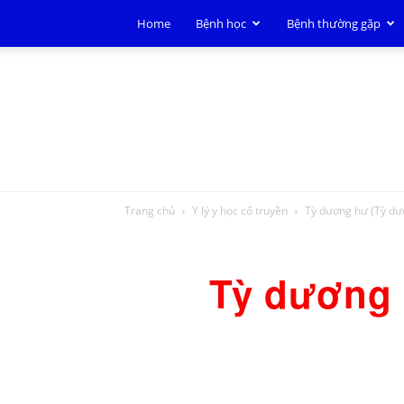
Home
Bệnh học
Bệnh thường gặp
Trang chủ
Y lý y học cổ truyền
Tỳ dương hư (Tỳ dươ
Tỳ dương 