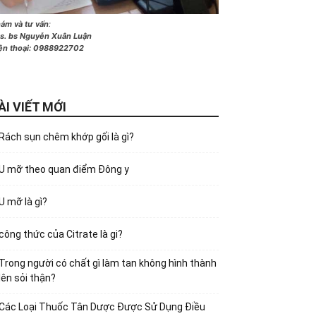
ám và tư vấn
:
s. bs Nguyễn Xuân Luận
ện thoại:
0988922702
ÀI VIẾT MỚI
Rách sụn chêm khớp gối là gì?
U mỡ theo quan điểm Đông y
U mỡ là gì?
công thức của Citrate là gi?
Trong người có chất gì làm tan không hình thành
lên sỏi thận?
Các Loại Thuốc Tân Dược Được Sử Dụng Điều