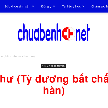
Sức khỏe sinh sản
Đông y
Tài liệu y học
Chăm sóc 
ng bất chấn, tỳ vị hư hàn)
Chữa
Y lý y học cổ truyền
hư (Tỳ dương bất chấn
hàn)
bệnh