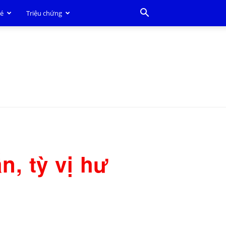
bé
Triệu chứng
, tỳ vị hư