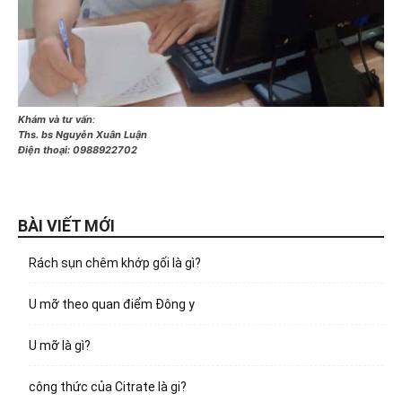
Khám và tư vấn
:
Ths. bs Nguyễn Xuân Luận
Điện thoại:
0988922702
BÀI VIẾT MỚI
Rách sụn chêm khớp gối là gì?
U mỡ theo quan điểm Đông y
U mỡ là gì?
công thức của Citrate là gi?