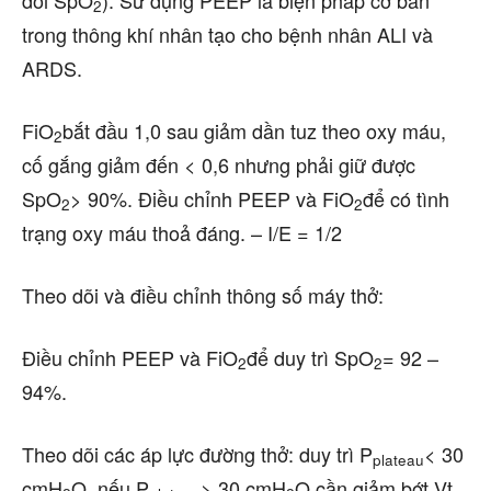
dõi SpO
). Sử dụng PEEP là biện pháp cơ bản
2
trong thông khí nhân tạo cho bệnh nhân ALI và
ARDS.
FiO
bắt đầu 1,0 sau giảm dần tuz theo oxy máu,
2
cố gắng giảm đến < 0,6 nhưng phải giữ được
SpO
> 90%. Điều chỉnh PEEP và FiO
để có tình
2
2
trạng oxy máu thoả đáng. – I/E = 1/2
Theo dõi và điều chỉnh thông số máy thở:
Điều chỉnh PEEP và FiO
để duy trì SpO
= 92 –
2
2
94%.
Theo dõi các áp lực đường thở: duy trì P
< 30
plateau
cmH
O, nếu P
> 30 cmH
O cần giảm bớt Vt.