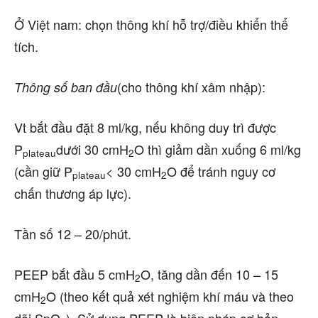
Ở Việt nam: chọn thông khí hỗ trợ/điều khiển thể
tích.
(cho thông khí xâm nhập):
Thông số ban đầu
Vt bắt đầu đặt 8 ml/kg, nếu không duy trì được
P
dưới 30 cmH
O thì giảm dần xuống 6 ml/kg
plateau
2
(cần giữ P
< 30 cmH
O để tránh nguy cơ
plateau
2
chấn thương áp lực).
Tần số 12 – 20/phút.
PEEP bắt đầu 5 cmH
O, tăng dần đến 10 – 15
2
cmH
O (theo kết quả xét nghiệm khí máu và theo
2