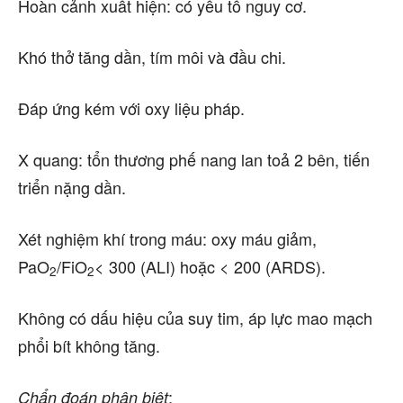
Hoàn cảnh xuất hiện: có yếu tố nguy cơ.
Khó thở tăng dần, tím môi và đầu chi.
Đáp ứng kém với oxy liệu pháp.
X quang: tổn thương phế nang lan toả 2 bên, tiến
triển nặng dần.
Xét nghiệm khí trong máu: oxy máu giảm,
PaO
/FiO
< 300 (ALI) hoặc < 200 (ARDS).
2
2
Không có dấu hiệu của suy tim, áp lực mao mạch
phổi bít không tăng.
:
Chẩn đoán phân biệt