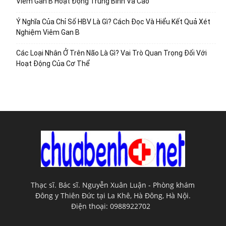
Viêm Gan B Hoạt Động Trung Bình Và Cao
Ý Nghĩa Của Chỉ Số HBV Là Gì? Cách Đọc Và Hiểu Kết Quả Xét
Nghiệm Viêm Gan B
Các Loại Nhân Ở Trên Não Là Gì? Vai Trò Quan Trọng Đối Với
Hoạt Động Của Cơ Thể
Thạc sĩ. Bác sĩ. Nguyễn Xuân Luận - Phòng khám
Đông y Thiên Đức tại La Khê, Hà Đông, Hà Nội.
Điện thoại: 0988922702