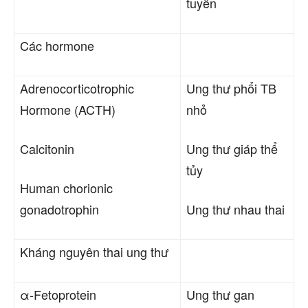
tuyến
Các hormone
Adrenocorticotrophic
Ung thư
phổi TB
Hormone (ACTH)
nhỏ
Calcitonin
Ung thư
giáp thể
tủy
Human chorionic
gonadotrophin
Ung thư nhau thai
Kháng nguyên thai ung thư
α-Fetoprotein
Ung thư
gan