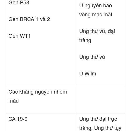
Gen P53
U nguyên bào
võng mạc mắt
Gen BRCA 1 và 2
Ung thư
vú, đại
Gen WT1
tràng
Ung thư
vú
U Wilm
Các kháng nguyên nhóm
máu
CA 19-9
Ung thư
đại trực
tràng, Ung thư tụy