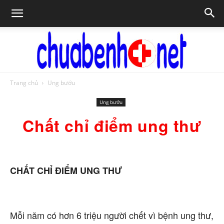
Trang chủ
Ung bướu
Chữa
Ung bướu
Chất chỉ điểm ung thư
bệnh
CHẤT CHỈ ĐIỂM UNG THƯ
NET
Mỗi năm có hơn 6 triệu người chết vì bệnh ung thư,