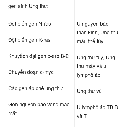
gen sinh Ung thư:
Đột biến gen N-ras
U nguyên bào
thần kinh, Ung thư
Đột biến gen K-ras
máu thể tủy
Khuyếch đại gen c-erb B-2
Ung thư
tụy, Ung
thư máy và u
Chuyển đoạn c-myc
lymphô ác
Các gen áp chế ung thư
Ung thư
vú
Gen nguyên bào võng mạc
U lymphô ác TB B
mắt
và T