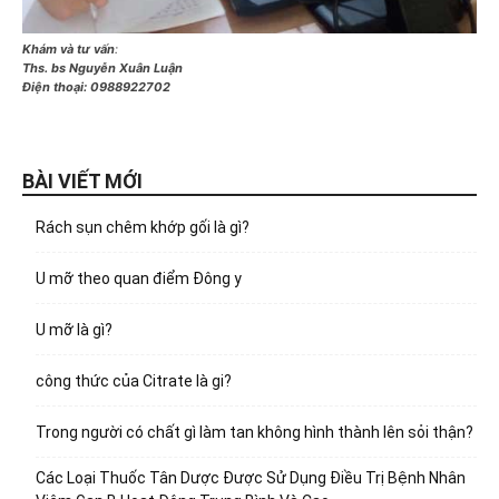
Khám và tư vấn
:
Ths. bs Nguyễn Xuân Luận
Điện thoại:
0988922702
BÀI VIẾT MỚI
Rách sụn chêm khớp gối là gì?
U mỡ theo quan điểm Đông y
U mỡ là gì?
công thức của Citrate là gi?
Trong người có chất gì làm tan không hình thành lên sỏi thận?
Các Loại Thuốc Tân Dược Được Sử Dụng Điều Trị Bệnh Nhân