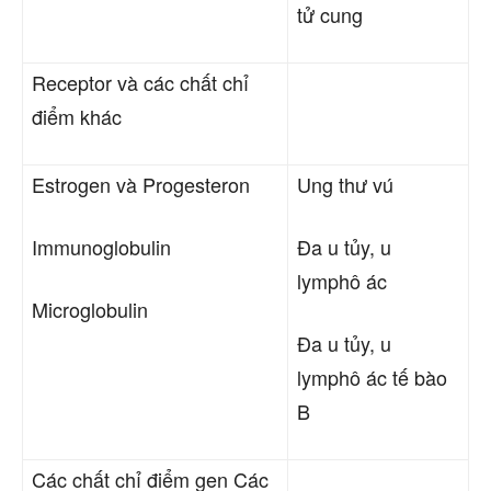
tử cung
Receptor và các chất chỉ
điểm khác
Estrogen và Progesteron
Ung thư
vú
Immunoglobulin
Đa u tủy, u
lymphô ác
Microglobulin
Đa u tủy, u
lymphô ác tế bào
B
Các chất chỉ điểm gen Các