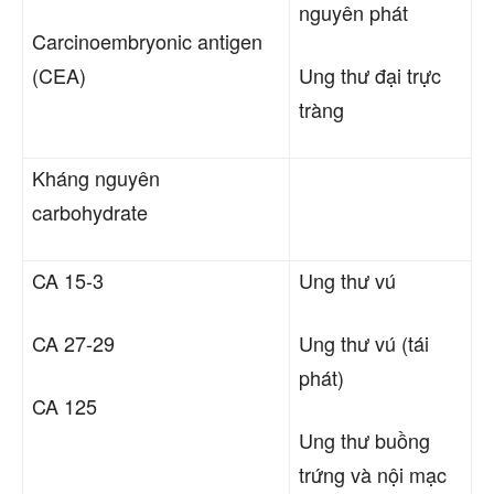
nguyên phát
Carcinoembryonic antigen
(CEA)
Ung thư
đại trực
tràng
Kháng nguyên
carbohydrate
CA 15-3
Ung thư
vú
CA 27-29
Ung thư
vú (tái
phát)
CA 125
Ung thư
buồng
trứng và nội mạc