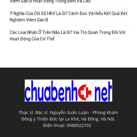
Viêm Gan B Hoạt Động Trung Bình Và Cao
Ý Nghĩa Của Chỉ Số HBV Là Gì? Cách Đọc Và Hiểu Kết Quả Xét
Nghiệm Viêm Gan B
Các Loại Nhân Ở Trên Não Là Gì? Vai Trò Quan Trọng Đối Với
Hoạt Động Của Cơ Thể
Thạc sĩ. Bác sĩ. Nguyễn Xuân Luận - Phòng khám
Đông y Thiên Đức tại La Khê, Hà Đông, Hà Nội.
Điện thoại: 0988922702