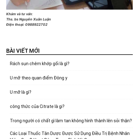
Khám và tư vấn
:
Ths. bs Nguyễn Xuân Luận
Điện thoại:
0988922702
BÀI VIẾT MỚI
Rách sụn chêm khớp gối là gì?
U mỡ theo quan điểm Đông y
U mỡ là gì?
công thức của Citrate là gi?
Trong người có chất gì làm tan không hình thành lên sỏi thận?
Các Loại Thuốc Tân Dược Được Sử Dụng Điều Trị Bệnh Nhân