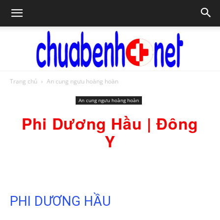
Trang chủ
An cung ngưu hoàng hoàn
Chữa
An cung ngưu hoàng hoàn
Phi Dương Hầu | Đông
bệnh
Y
NET
PHI DƯƠNG HẦU