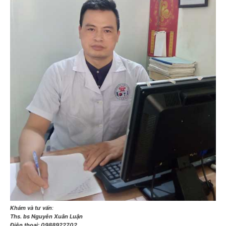
Khám và tư vấn
:
Ths. bs Nguyễn Xuân Luận
Điện thoại:
0988922702