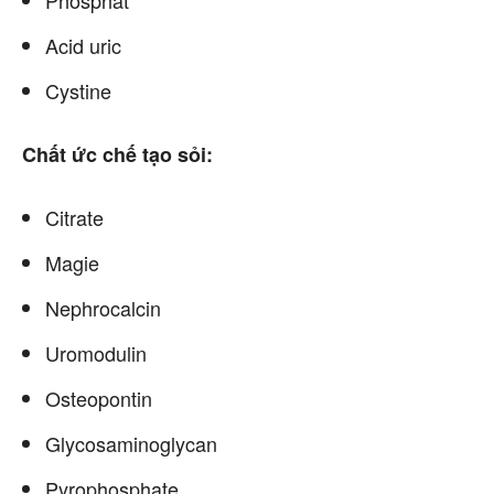
Phosphat
Acid uric
Cystine
Chất ức chế tạo sỏi:
Citrate
Magie
Nephrocalcin
Uromodulin
Osteopontin
Glycosaminoglycan
Pyrophosphate