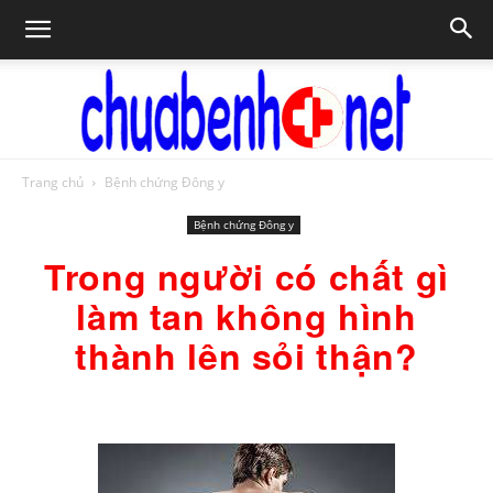
Trang chủ
Bệnh chứng Đông y
Chữa
Bệnh chứng Đông y
Trong người có chất gì
bệnh
làm tan không hình
thành lên sỏi thận?
NET