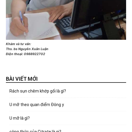
Khám và tư vấn
:
Ths. bs Nguyễn Xuân Luận
Điện thoại:
0988922702
BÀI VIẾT MỚI
Rách sụn chêm khớp gối là gì?
U mỡ theo quan điểm Đông y
U mỡ là gì?
công thức của Citrate là gi?