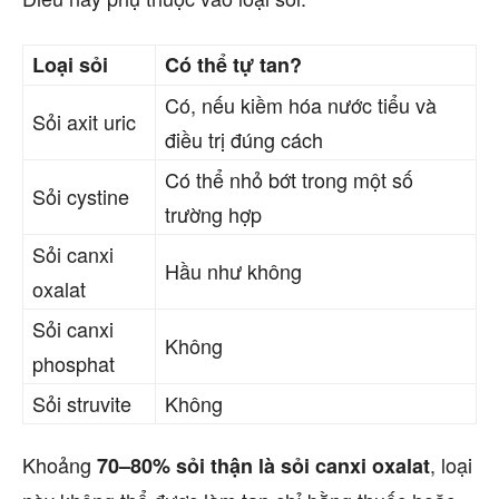
Loại sỏi
Có thể tự tan?
Có, nếu kiềm hóa nước tiểu và
Sỏi axit uric
điều trị đúng cách
Có thể nhỏ bớt trong một số
Sỏi cystine
trường hợp
Sỏi canxi
Hầu như không
oxalat
Sỏi canxi
Không
phosphat
Sỏi struvite
Không
Khoảng
, loại
70–80% sỏi thận là sỏi canxi oxalat