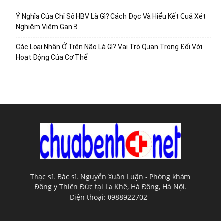
Ý Nghĩa Của Chỉ Số HBV Là Gì? Cách Đọc Và Hiểu Kết Quả Xét
Nghiệm Viêm Gan B
Các Loại Nhân Ở Trên Não Là Gì? Vai Trò Quan Trọng Đối Với
Hoạt Động Của Cơ Thể
Thạc sĩ. Bác sĩ. Nguyễn Xuân Luận - Phòng khám
Đông y Thiên Đức tại La Khê, Hà Đông, Hà Nội.
Điện thoại: 0988922702