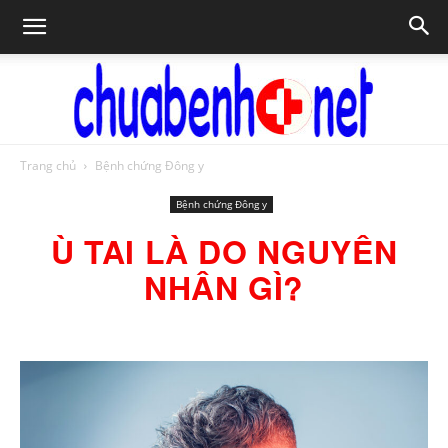
Trang chủ
Bệnh chứng Đông y
Chữa
Bệnh chứng Đông y
Ù TAI LÀ DO NGUYÊN
bệnh
NHÂN GÌ?
NET