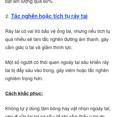
bật âm lượng quá 60%.
Tắc nghẽn hoặc tích tụ ráy tai
Ráy tai có vai trò bảo vệ ống tai, nhưng nếu tích tụ
quá nhiều sẽ làm tắc nghẽn đường âm thanh, gây
cảm giác ù tai và giảm thính lực.
Một số người có thói quen ngoáy tai sâu khiến ráy
tai bị đẩy sâu vào trong, gây viêm hoặc tắc nghẽn
nghiêm trọng hơn.
Cách khắc phục:
Không tự ý dùng tăm bông hay vật nhọn ngoáy tai;
nên đi rửa tai tại cơ sở y tế khi cảm thấy ù tai do