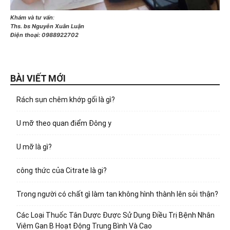
Khám và tư vấn
:
Ths. bs Nguyễn Xuân Luận
Điện thoại:
0988922702
BÀI VIẾT MỚI
Rách sụn chêm khớp gối là gì?
U mỡ theo quan điểm Đông y
U mỡ là gì?
công thức của Citrate là gi?
Trong người có chất gì làm tan không hình thành lên sỏi thận?
Các Loại Thuốc Tân Dược Được Sử Dụng Điều Trị Bệnh Nhân
Viêm Gan B Hoạt Động Trung Bình Và Cao