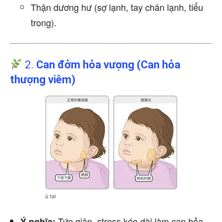
Thận dương hư (sợ lạnh, tay chân lạnh, tiểu
trong).
2.
Can đởm hỏa vượng (Can hỏa
thượng viêm)
ù tai
Tức giận, stress kéo dài làm can hỏa
Ý nghĩa: