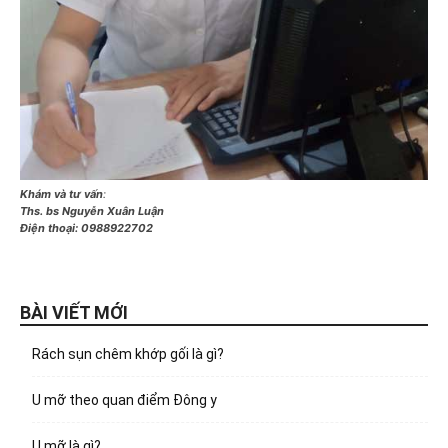
Khám và tư vấn
:
Ths. bs Nguyễn Xuân Luận
Điện thoại:
0988922702
BÀI VIẾT MỚI
Rách sụn chêm khớp gối là gì?
U mỡ theo quan điểm Đông y
U mỡ là gì?