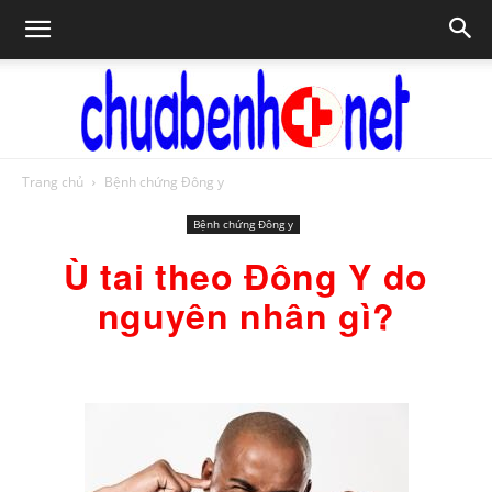
Trang chủ
Bệnh chứng Đông y
Chữa
Bệnh chứng Đông y
Ù tai theo Đông Y do
bệnh
nguyên nhân gì?
NET