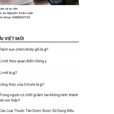
ám và tư vấn
:
s. bs Nguyễn Xuân Luận
ện thoại:
0988922702
ÀI VIẾT MỚI
Rách sụn chêm khớp gối là gì?
U mỡ theo quan điểm Đông y
U mỡ là gì?
công thức của Citrate là gi?
Trong người có chất gì làm tan không hình thành
lên sỏi thận?
Các Loại Thuốc Tân Dược Được Sử Dụng Điều