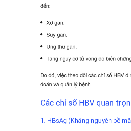
đến:
Xơ gan.
Suy gan.
Ung thư gan.
Tăng nguy cơ tử vong do biến chứn
Do đó, việc theo dõi các chỉ số HBV đị
đoán và quản lý bệnh.
Các chỉ số HBV quan trọn
1. HBsAg (Kháng nguyên bề mặ