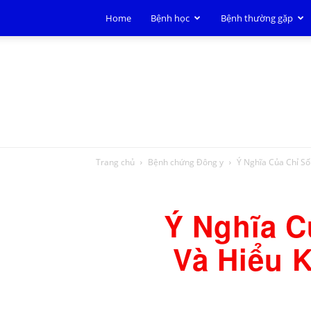
Home
Bệnh học
Bệnh thường gặp
Trang chủ
Bệnh chứng Đông y
Ý Nghĩa Của Chỉ Số
Ý Nghĩa C
Và Hiểu 