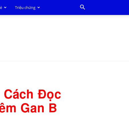
bé
Triệu chứng
? Cách Đọc
iêm Gan B