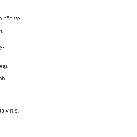
h bảo vệ.
h.
à:
ông.
nh.
a virus.