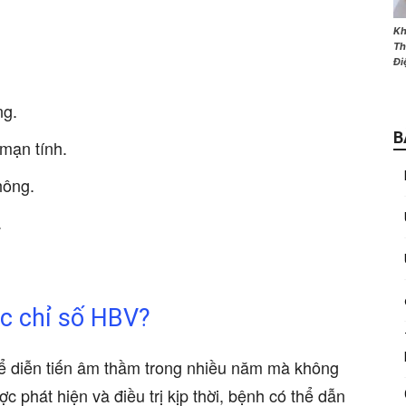
Kh
Th
Đi
ng.
B
mạn tính.
hông.
.
ác chỉ số HBV?
hể diễn tiến âm thầm trong nhiều năm mà không
 phát hiện và điều trị kịp thời, bệnh có thể dẫn