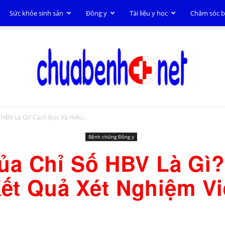
Sức khỏe sinh sản
Đông y
Tài liệu y học
Chăm sóc 
 HBV Là Gì? Cách Đọc Và Hiểu...
Chữa
Bệnh chứng Đông y
ủa Chỉ Số HBV Là Gì
Kết Quả Xét Nghiệm V
bệnh