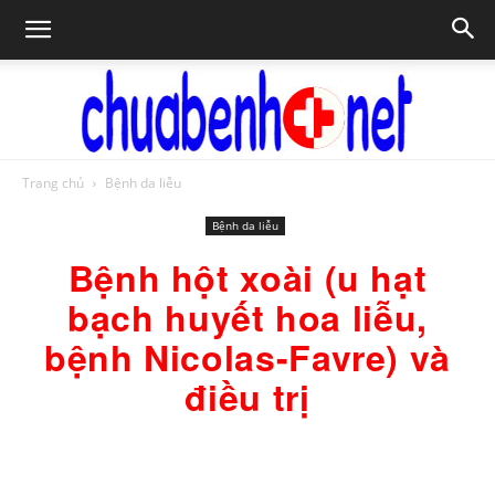
Trang chủ
Bệnh da liễu
Chữa
Bệnh da liễu
Bệnh hột xoài (u hạt
bệnh
bạch huyết hoa liễu,
bệnh Nicolas-Favre) và
điều trị
NET