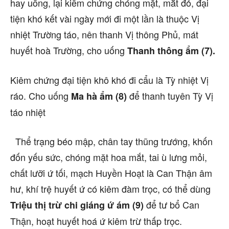
hay uống, lại kiểm chứng chóng mặt, mắt đỏ, đại
tiện khó kết vài ngày mới đi một lần là thuộc Vị
nhiệt Trường táo, nên thanh Vị thông Phủ, mát
huyết hoà Trường, cho uống
Thanh thông ẩm (7).
Kiêm chứng đại tiện khô khó đi cẩu là Tỳ nhiệt Vị
ráo. Cho uống
để thanh tuyên Tỳ Vị
Ma hà ẩm (8)
táo nhiệt
Thể trạng béo mập, chân tay thũng trướng, khốn
đốn yếu sức, chóng mặt hoa mắt, tai ù lưng mỏi,
chất lưỡi ứ tối, mạch Huyền Hoạt là Can Thận âm
hư, khí trệ huyết ứ có kiêm đàm trọc, có thể dùng
để tư bổ Can
Triệu thị trừ chi giáng ứ ám (9)
Thận, hoạt huyết hoá ứ kiêm trừ thấp trọc.