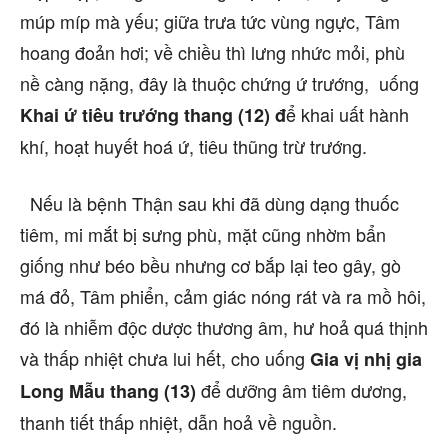
múp míp mà yếu; giữa trưa tức vùng ngực, Tâm
hoang đoản hơi; về chiều thì lưng nhức mỏi, phù
nề càng nặng, đây là thuộc chứng ứ trướng, uống
ể khai uất hành
Khai ứ tiêu trướng thang (12) đ
khí, hoạt huyết hoá ứ, tiêu thũng trừ trướng.
Nếu là bệnh Thận sau khi đã dùng dạng thuốc
tiêm, mi mắt bị sưng phù, mặt cũng nhờm bẩn
giống như béo bều nhưng cơ bắp lại teo gây, gò
má đỏ, Tâm phiển, cảm giác nóng rát và ra mồ hôi,
đó là nhiễm độc dược thương âm, hư hoả quá thịnh
và thấp nhiệt chưa lui hết, cho uống
Gia vị nhị gia
để dưỡng âm tiêm dương,
Long Mẫu thang (13)
thanh tiết thấp nhiệt, dẫn hoả về nguồn.