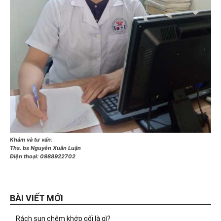
Khám và tư vấn
:
Ths. bs Nguyễn Xuân Luận
Điện thoại:
0988922702
BÀI VIẾT MỚI
Rách sụn chêm khớp gối là gì?