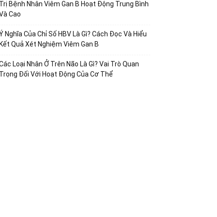
Trị Bệnh Nhân Viêm Gan B Hoạt Động Trung Bình
Và Cao
Ý Nghĩa Của Chỉ Số HBV Là Gì? Cách Đọc Và Hiểu
Kết Quả Xét Nghiệm Viêm Gan B
Các Loại Nhân Ở Trên Não Là Gì? Vai Trò Quan
Trọng Đối Với Hoạt Động Của Cơ Thể