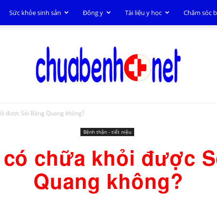
Sức khỏe sinh sản
Đông y
Tài liệu y học
Chăm sóc 
ỏi được Sỏi Bàng Quang không?
Chữa
Bệnh thận - tiết niệu
 có chữa khỏi được S
Quang không?
bệnh