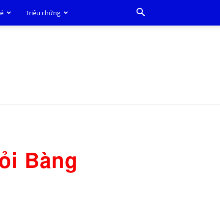
bé
Triệu chứng
ỏi Bàng