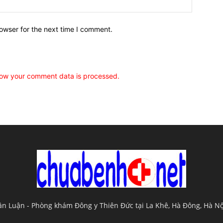
owser for the next time I comment.
ow your comment data is processed.
uân Luận - Phòng khám Đông y Thiên Đức tại La Khê, Hà Đông, Hà N