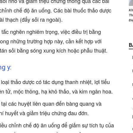
ỏ sỏi nhỏ và giảm triệu chứng thông qua các bài
chỉnh chế độ ăn uống. Các bài thuốc thảo dược
Kh
Th
ài thạch (đẩy sỏi ra ngoài).
Đi
y tắc nghẽn nghiêm trọng, việc điều trị bằng
rong những trường hợp này, cần kết hợp với
B
tán sỏi bằng sóng xung kích hoặc phẫu thuật.
g y:
loại thảo dược có tác dụng thanh nhiệt, lợi tiểu
iền tử, mộc thông, hạ khô thảo, và kim ngân hoa.
tại các huyệt liên quan đến bàng quang và
khí huyết và giảm triệu chứng đau đớn.
Điều chỉnh chế độ ăn uống để giảm sự tích tụ của