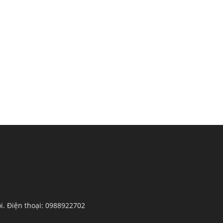
ội. Điện thoại: 0988922702