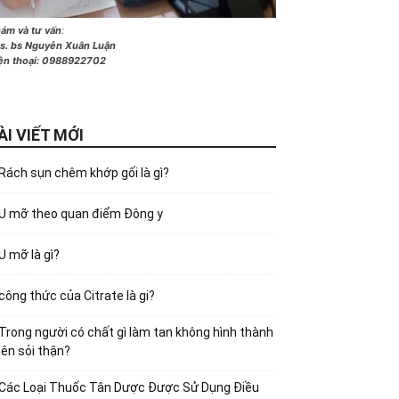
ám và tư vấn
:
s. bs Nguyễn Xuân Luận
ện thoại:
0988922702
ÀI VIẾT MỚI
Rách sụn chêm khớp gối là gì?
U mỡ theo quan điểm Đông y
U mỡ là gì?
công thức của Citrate là gi?
Trong người có chất gì làm tan không hình thành
lên sỏi thận?
Các Loại Thuốc Tân Dược Được Sử Dụng Điều