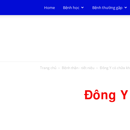
Home
Bệnh học
Bệnh thường gặp
Trang chủ
Bệnh thận - tiết niệu
Đông Y có chữa kh
Đông Y