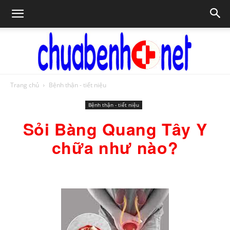
Trang chủ
Bệnh thận - tiết niệu
Chữa
Bệnh thận - tiết niệu
Sỏi Bàng Quang Tây Y
bệnh
chữa như nào?
NET