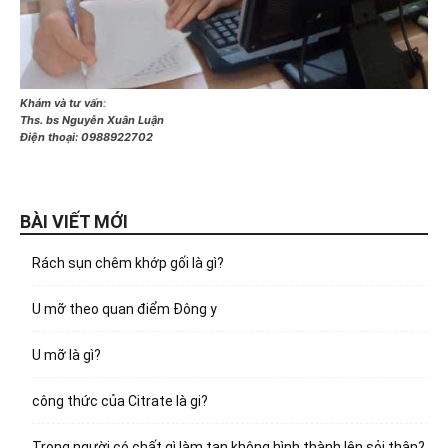
Khám và tư vấn
:
Ths. bs Nguyễn Xuân Luận
Điện thoại:
0988922702
BÀI VIẾT MỚI
Rách sụn chêm khớp gối là gì?
U mỡ theo quan điểm Đông y
U mỡ là gì?
công thức của Citrate là gi?
Trong người có chất gì làm tan không hình thành lên sỏi thận?