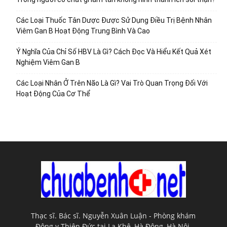
Các Loại Thuốc Tân Dược Được Sử Dụng Điều Trị Bệnh Nhân
Viêm Gan B Hoạt Động Trung Bình Và Cao
Ý Nghĩa Của Chỉ Số HBV Là Gì? Cách Đọc Và Hiểu Kết Quả Xét
Nghiệm Viêm Gan B
Các Loại Nhân Ở Trên Não Là Gì? Vai Trò Quan Trọng Đối Với
Hoạt Động Của Cơ Thể
Thạc sĩ. Bác sĩ. Nguyễn Xuân Luận - Phòng khám
Đông y Thiên Đức tại La Khê, Hà Đông, Hà Nội.