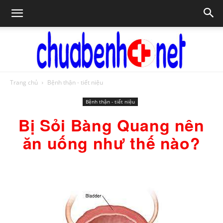
Trang chủ
Bệnh thận - tiết niệu
Chữa
Bệnh thận - tiết niệu
Bị Sỏi Bàng Quang nên
bệnh
ăn uống như thế nào?
NET