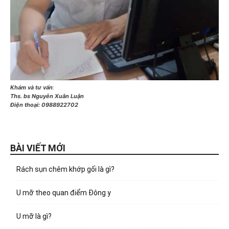
Khám và tư vấn
:
Ths. bs Nguyễn Xuân Luận
Điện thoại:
0988922702
BÀI VIẾT MỚI
Rách sụn chêm khớp gối là gì?
U mỡ theo quan điểm Đông y
U mỡ là gì?